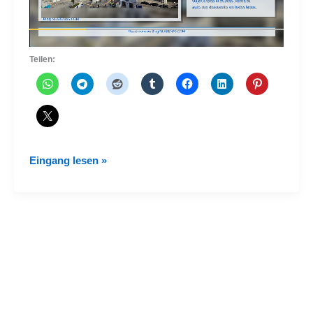
Teilen:
Besuchstermine
Eingang lesen »
des
WM-
Pokals
in
Lateinamerika