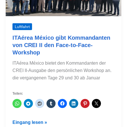
Luftfahrt
ITAérea México gibt Kommandanten
von CREI II den Face-to-Face-
Workshop
ITAérea México bietet den Kommandanten der
CREI II-Ausgabe den persönlichen Workshop an.
die vergangenen Tage 29 und 30 ab Januar
Teilen:
ITAérea
Eingang lesen »