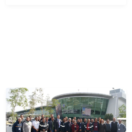
(IHN)
und
CIFAL
Mérida
verlängern
ihre
Vereinbarung