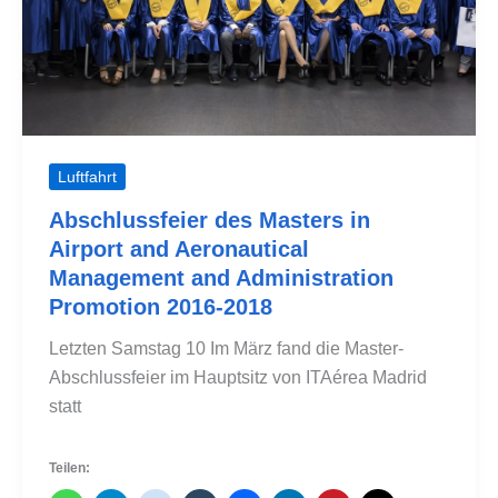
Luftfahrt
Abschlussfeier des Masters in
Airport and Aeronautical
Management and Administration
Promotion 2016-2018
Letzten Samstag 10 Im März fand die Master-
Abschlussfeier im Hauptsitz von ITAérea Madrid
statt
Teilen: