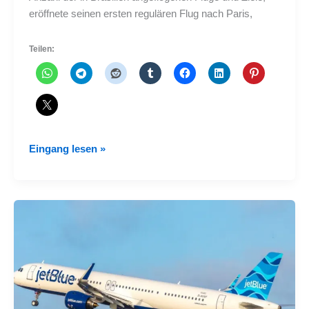
eröffnete seinen ersten regulären Flug nach Paris,
Teilen:
Azul
Eingang lesen »
eröffnet
Flüge
nach
Paris