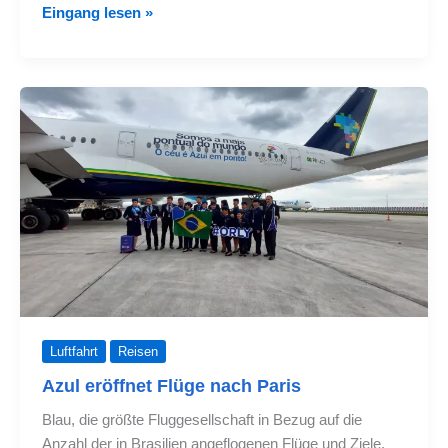
Avianca
Eingang lesen »
bietet
Flüge
zwischen
Bogotá
und
Paris
zum
Verkauf
an
Luftfahrt
Reisen
Azul eröffnet Flüge nach Paris
Blau, die größte Fluggesellschaft in Bezug auf die
Anzahl der in Brasilien angeflogenen Flüge und Ziele,