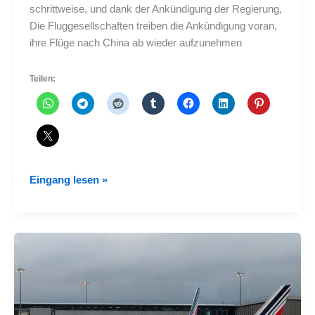
schrittweise, und dank der Ankündigung der Regierung,
Die Fluggesellschaften treiben die Ankündigung voran,
ihre Flüge nach China ab wieder aufzunehmen
Teilen:
Die
Eingang lesen »
Fluggesellschaften
nehmen
ihre
Flüge
nach
China
wieder
auf