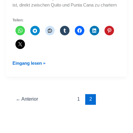
ist, direkt zwischen Quito und Punta Cana zu chartern
Teilen:
Wir
Eingang lesen »
fliegen
direkt
von
Quito
nach
←
Anterior
1
2
Punta
Cana
mit
Maxitravel