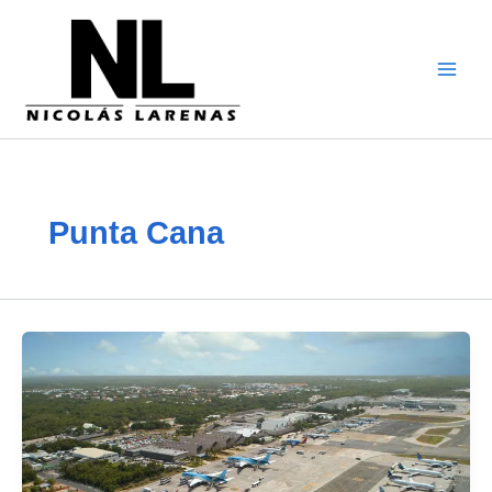
Zum
Inhalt
gehen
Punta Cana