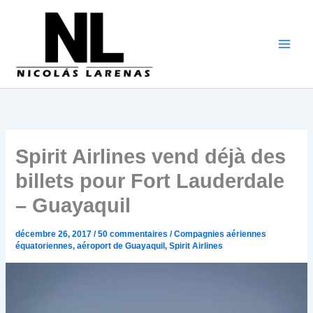
Aller
au
contenu
Spirit Airlines vend déjà des
billets pour Fort Lauderdale
– Guayaquil
décembre 26, 2017
/
50 commentaires
/
Compagnies aériennes
équatoriennes
,
aéroport de Guayaquil
,
Spirit Airlines