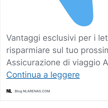
Vantaggi esclusivi per i let
risparmiare sul tuo pross
Assicurazione di viaggio 
Ecco
Continua a leggere
come
funziona
la
Blog NLARENAS.COM
metropolitana
di
Quito:
orari,