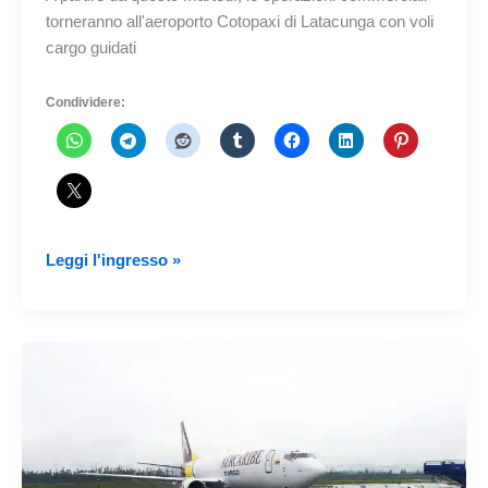
torneranno all'aeroporto Cotopaxi di Latacunga con voli
cargo guidati
Condividere:
Torna
Leggi l'ingresso »
l'operazione
commerciale
all'Aeroporto
Cotopaxi
di
Latacunga