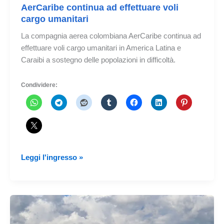
AerCaribe continua ad effettuare voli
cargo umanitari
La compagnia aerea colombiana AerCaribe continua ad
effettuare voli cargo umanitari in America Latina e
Caraibi a sostegno delle popolazioni in difficoltà.
Condividere:
AerCaribe
Leggi l'ingresso »
continua
ad
effettuare
voli
cargo