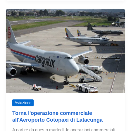
ha
ripreso
i
voli
commerciali
a
Latacunga
Aviazione
Torna l'operazione commerciale
all'Aeroporto Cotopaxi di Latacunga
A partire da questo martedì, le operazioni commerciali