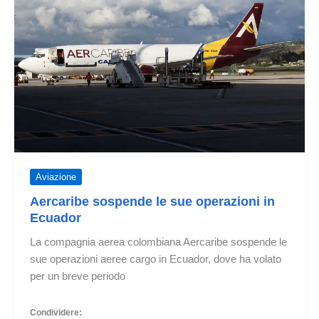
umanitari
Aviazione
Aercaribe sospende le sue operazioni in
Ecuador
La compagnia aerea colombiana Aercaribe sospende le
sue operazioni aeree cargo in Ecuador, dove ha volato
per un breve periodo
Condividere: