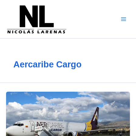
Vai
al
contenuto
Aercaribe Cargo