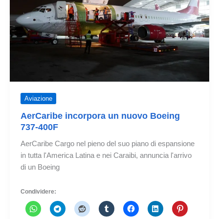
Aviazione
AerCaribe incorpora un nuovo Boeing
737-400F
AerCaribe Cargo nel pieno del suo piano di espansione
in tutta l'America Latina e nei Caraibi, annuncia l'arrivo
di un Boeing
Condividere: