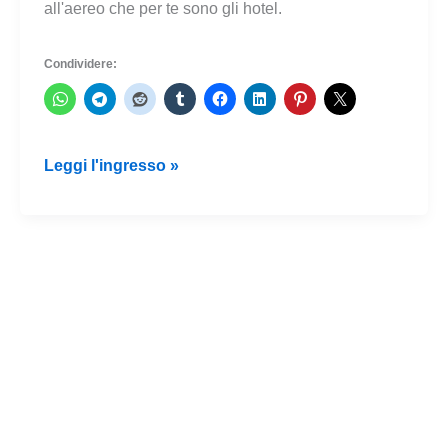
all'aereo che per te sono gli hotel.
Condividere:
Aerei
Leggi l'ingresso »
che
sono
hotel
dove
puoi
soggiornare