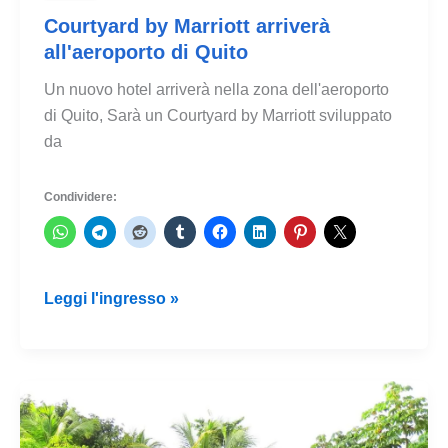
Courtyard by Marriott arriverà
all'aeroporto di Quito
Un nuovo hotel arriverà nella zona dell'aeroporto
di Quito, Sarà un Courtyard by Marriott sviluppato
da
Condividere:
Courtyard
Leggi l'ingresso »
by
Marriott
arriverà
all'aeroporto
di