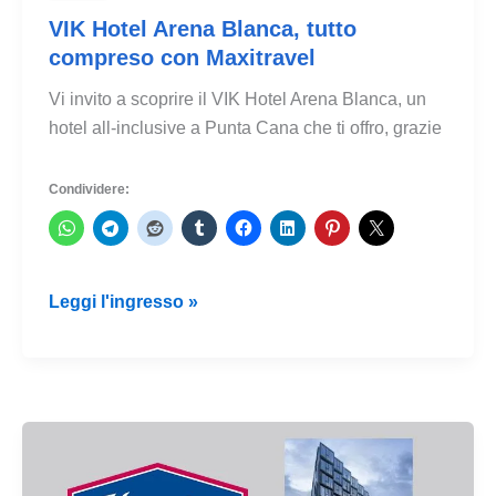
VIK Hotel Arena Blanca, tutto
compreso con Maxitravel
Vi invito a scoprire il VIK Hotel Arena Blanca, un
hotel all-inclusive a Punta Cana che ti offro, grazie
Condividere:
VIK
Leggi l'ingresso »
Hotel
Arena
Blanca,
tutto
compreso
con