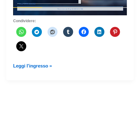
Condividere:
Le
Leggi l'ingresso »
tratte
più
trafficate
in
2025