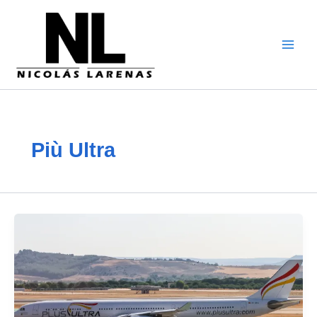
Vai
al
contenuto
Più Ultra