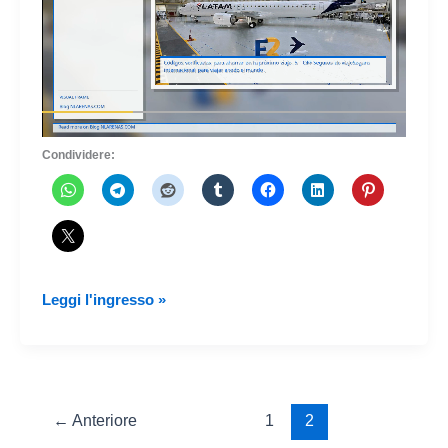
Condividere:
La
Leggi l'ingresso »
compagnia
aerea
spagnola
Plus
Ultra
←
Anteriore
1
2
Líneas