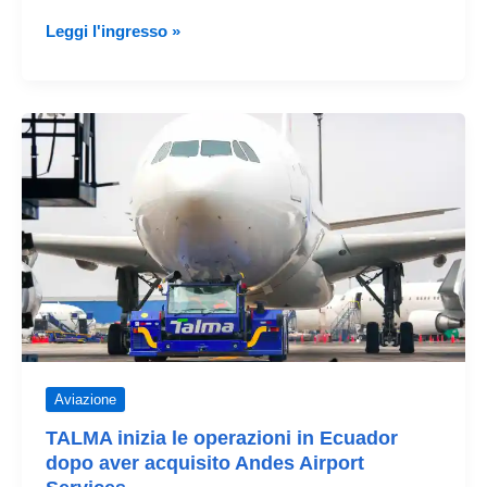
Talma
Leggi l'ingresso »
acquisisce
la
società
GENERALAIR
in
Ecuador
Aviazione
TALMA inizia le operazioni in Ecuador
dopo aver acquisito Andes Airport