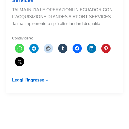
Services
TALMA INIZIA LE OPERAZIONI IN ECUADOR CON
L'ACQUISIZIONE DI ANDES AIRPORT SERVICES
Talma implementerà i più alti standard di qualità
Condividere:
TALMA
Leggi l'ingresso »
inizia
le
operazioni
in
Ecuador
dopo
aver