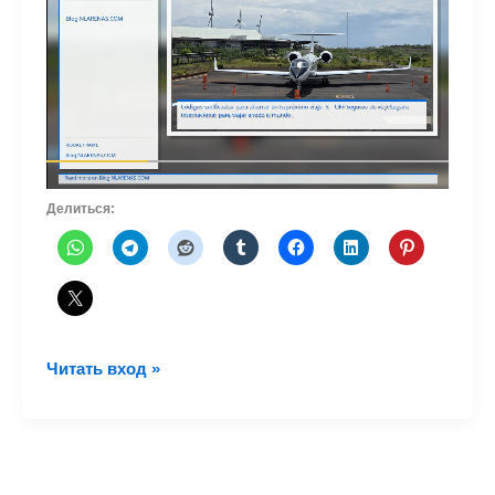
Делиться:
Fly
Читать вход »
Ecuador
INTEGRAEREO
будет
выполнять