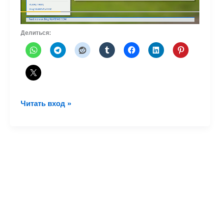
Делиться:
Авиатакси
Читать вход »
LAENSA
в
Эквадоре