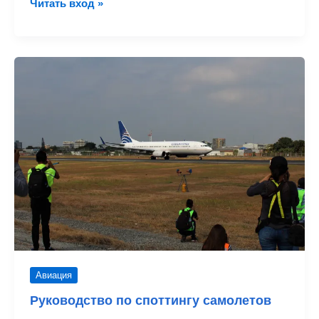
Руководство
Читать вход »
по
споттингу
на
пляже
Махо
–
Сен-
Мартен
Авиация
Руководство по споттингу самолетов