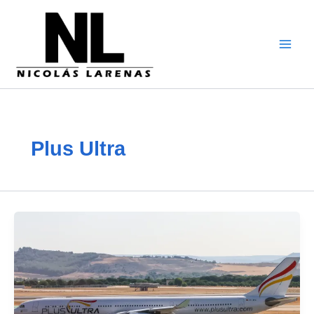
Ir
al
contenido
Plus Ultra