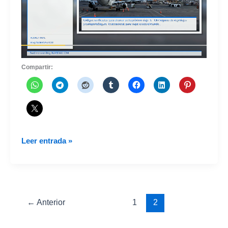
Compartir:
Aerolínea
Leer entrada »
española
Plus
Ultra
Líneas
Aéreas
←
Anterior
1
2
autorizada
a