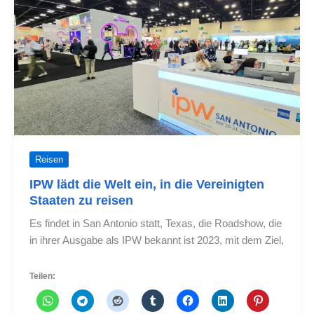
Herausforderungen
hinsichtlich
des
Anstiegs
der
Touristenzahlen
Reisen
IPW lädt die Welt ein, in die Vereinigten
Staaten zu reisen
Es findet in San Antonio statt, Texas, die Roadshow, die
in ihrer Ausgabe als IPW bekannt ist 2023, mit dem Ziel,
Teilen: