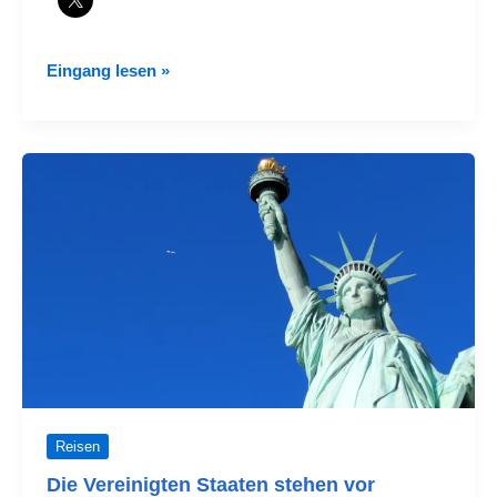
Millioneninvestition
Eingang lesen »
zur
Modernisierung
von
Los
Angeles
Reisen
Die Vereinigten Staaten stehen vor