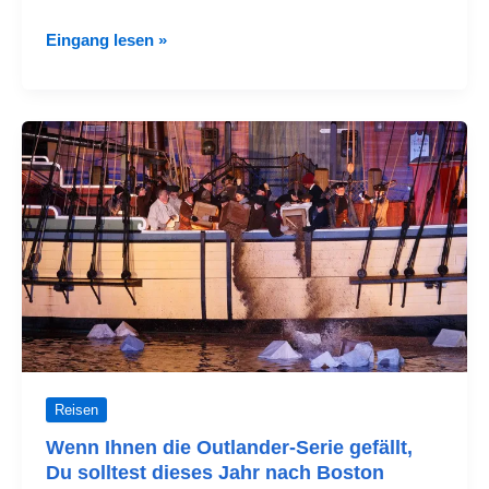
Was
Eingang lesen »
man
in
Orlando
mit
kleinem
Budget
unternehmen
kann?
Reisen
Wenn Ihnen die Outlander-Serie gefällt,
Du solltest dieses Jahr nach Boston