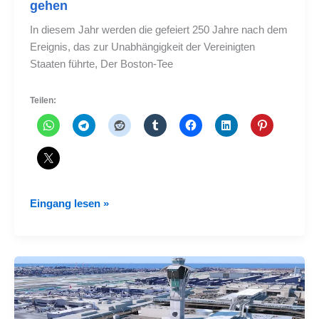
gehen
In diesem Jahr werden die gefeiert 250 Jahre nach dem
Ereignis, das zur Unabhängigkeit der Vereinigten
Staaten führte, Der Boston-Tee
Teilen:
Wenn
Eingang lesen »
Ihnen
die
Outlander-
Serie
gefällt,
Du