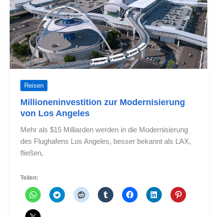
solltest
dieses
Jahr
nach
Boston
gehen
Reisen
Millioneninvestition zur Modernisierung
von Los Angeles
Mehr als $15 Milliarden werden in die Modernisierung
des Flughafens Los Angeles, besser bekannt als LAX,
fließen,
Teilen: