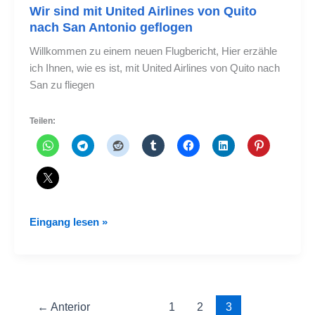
Wir sind mit United Airlines von Quito
nach San Antonio geflogen
Willkommen zu einem neuen Flugbericht, Hier erzähle
ich Ihnen, wie es ist, mit United Airlines von Quito nach
San zu fliegen
Teilen:
Wir
Eingang lesen »
sind
mit
United
Airlines
von
←
Anterior
1
2
3