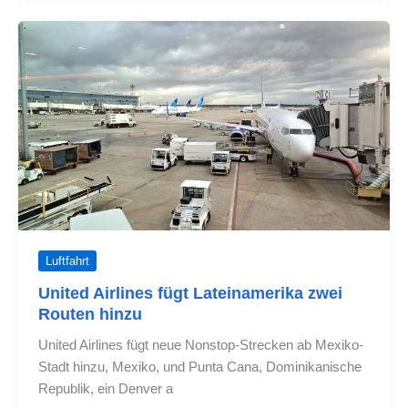
von
Chicago
nach
Lateinamerika
auf
Luftfahrt
United Airlines fügt Lateinamerika zwei
Routen hinzu
United Airlines fügt neue Nonstop-Strecken ab Mexiko-
Stadt hinzu, Mexiko, und Punta Cana, Dominikanische
Republik, ein Denver a