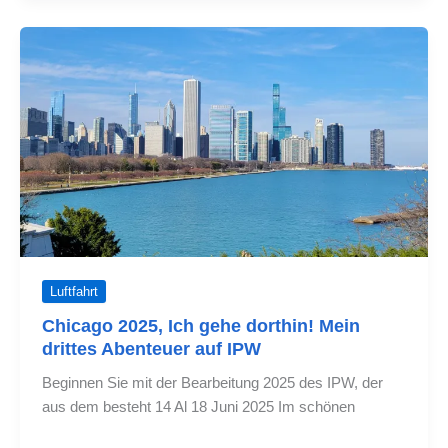
unterstreichen
die
Bedeutung
der
Luftfahrt
Luftfahrt
Chicago 2025, Ich gehe dorthin! Mein
drittes Abenteuer auf IPW
Beginnen Sie mit der Bearbeitung 2025 des IPW, der
aus dem besteht 14 Al 18 Juni 2025 Im schönen