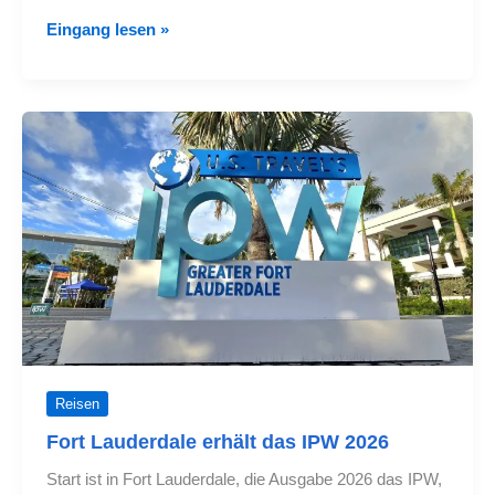
Leitfaden
Eingang lesen »
für
Fans,
die
nach
Philadelphia
reisen
Reisen
Fort Lauderdale erhält das IPW 2026
Start ist in Fort Lauderdale, die Ausgabe 2026 das IPW,