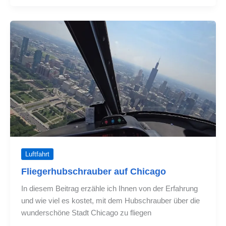
einem
United
Airbus
A321neo
Luftfahrt
Fliegerhubschrauber auf Chicago
In diesem Beitrag erzähle ich Ihnen von der Erfahrung
und wie viel es kostet, mit dem Hubschrauber über die
wunderschöne Stadt Chicago zu fliegen