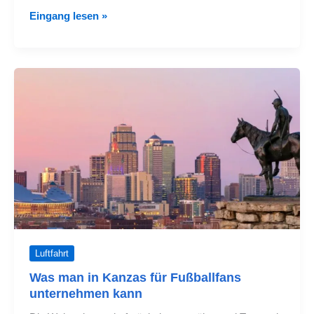
Wichtige
Eingang lesen »
Touristenmärkte
in
die
Vereinigten
Staaten
fallen
Luftfahrt
Was man in Kanzas für Fußballfans
unternehmen kann