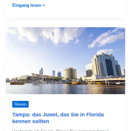
Neuer
Eingang lesen »
Concourse
D
am
Chicago
O'Hare
Airport
Reisen
Tampa: das Juwel, das Sie in Florida
kennen sollten