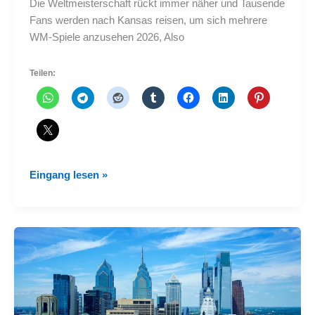
Die Weltmeisterschaft rückt immer näher und Tausende
Fans werden nach Kansas reisen, um sich mehrere
WM-Spiele anzusehen 2026, Also
Teilen:
Was
Eingang lesen »
man
in
Kanzas
für
Fußballfans
unternehmen
kann