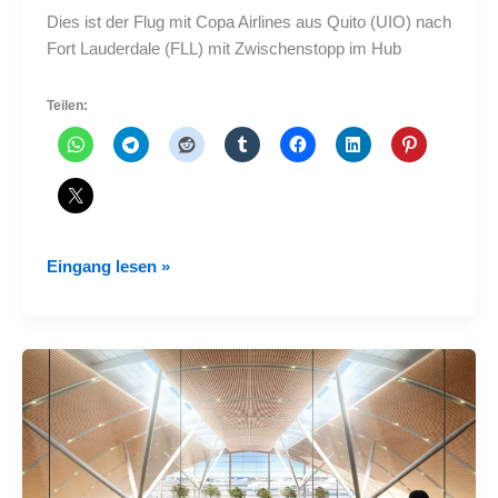
Dies ist der Flug mit Copa Airlines aus Quito (UIO) nach
Fort Lauderdale (FLL) mit Zwischenstopp im Hub
Teilen:
Fliegen
Eingang lesen »
Sie
mit
Copa
Airlines
von
Quito
nach
Fort