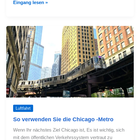
Orlando
Eingang lesen »
bleibt
das
meistbesuchte
Reiseziel
in
den
Vereinigten
Staaten
Luftfahrt
So verwenden Sie die Chicago -Metro
Wenn Ihr nächstes Ziel Chicago ist, Es ist wichtig, sich
mit dem öffentlichen Verkehrssystem vertraut zu