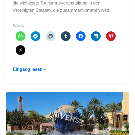
die wichtigste Tourismusveranstaltung in den
Vereinigten Staaten, die zusammenkommen wird
Teilen:
Fort
Eingang lesen »
Lauderdale
erhält
das
IPW
2026