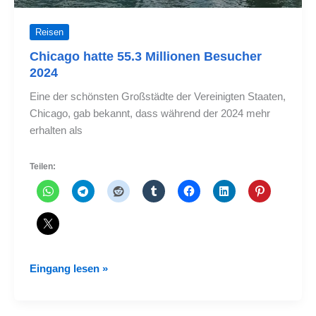
Reisen
Chicago hatte 55.3 Millionen Besucher
2024
Eine der schönsten Großstädte der Vereinigten Staaten,
Chicago, gab bekannt, dass während der 2024 mehr
erhalten als
Teilen:
Chicago
Eingang lesen »
hatte
55.3