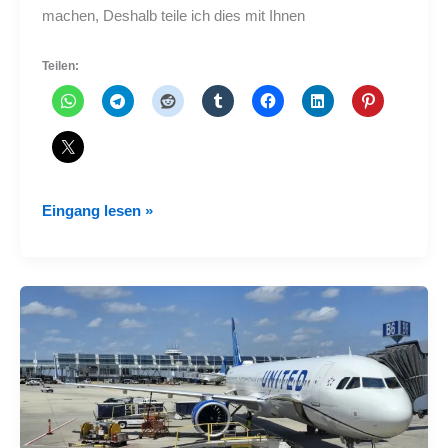
machen, Deshalb teile ich dies mit Ihnen
Teilen:
So
Eingang lesen »
verwenden
Sie
die
Chicago
-
Metro