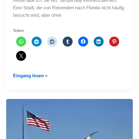
Heute lade ich Sie ein, Tampa Bay kennenzulernen,
Eine Stadt, die von Reisenden nach Florida nicht häufig
besucht wird, aber ohne
Teilen:
Tampa:
Eingang lesen »
das
Juwel,
das
Sie
in
Florida
kennen
sollten