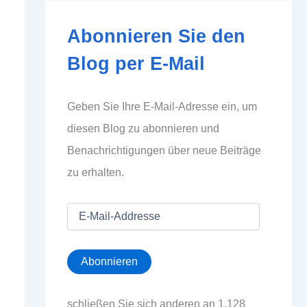
Abonnieren Sie den
Blog per E-Mail
Geben Sie Ihre E-Mail-Adresse ein, um
diesen Blog zu abonnieren und
Benachrichtigungen über neue Beiträge
zu erhalten.
E
-
M
a
Abonnieren
i
l
-
schließen Sie sich anderen an 1.128
A