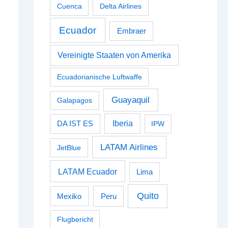
Cuenca
Delta Airlines
Ecuador
Embraer
Vereinigte Staaten von Amerika
Ecuadorianische Luftwaffe
Guayaquil
Galapagos
Iberia
DA IST ES
IPW
LATAM Airlines
JetBlue
LATAM Ecuador
Lima
Quito
Peru
Mexiko
Flugbericht