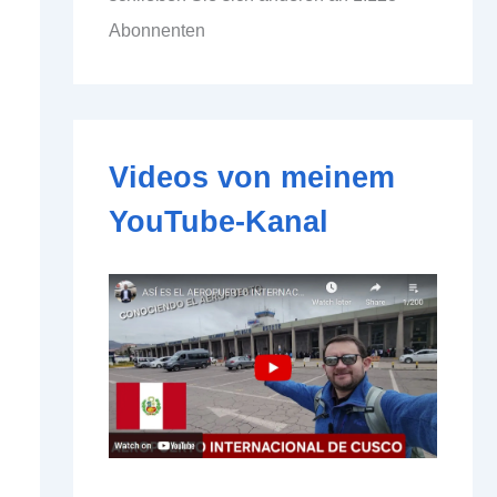
d
Abonnenten
d
r
e
s
s
e
Videos von meinem
YouTube-Kanal