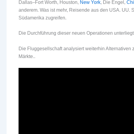
Dallas–Fort Worth, Houston,
New York
, Die Engel,
Ch
anderem. Was ist mehr, Reisende aus den USA. UU. Si
Südamerika zugreifen.
Die Durchführung dieser neuen Operationen unterlieg
Die Fluggesellschaft analysiert weiterhin Alternative
Märkte..