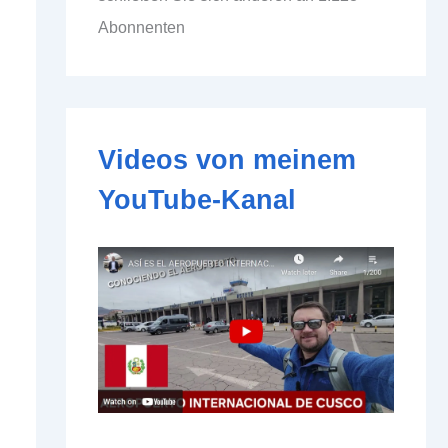
d
Abonnenten
d
r
e
s
s
e
Videos von meinem
YouTube-Kanal