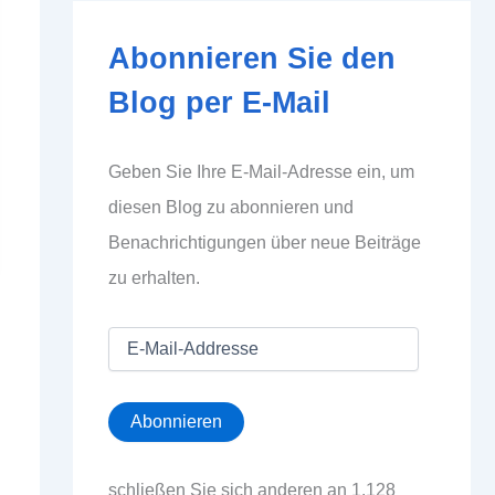
Abonnieren Sie den
Blog per E-Mail
Geben Sie Ihre E-Mail-Adresse ein, um
diesen Blog zu abonnieren und
Benachrichtigungen über neue Beiträge
zu erhalten.
E
-
M
a
Abonnieren
i
l
-
schließen Sie sich anderen an 1.128
A