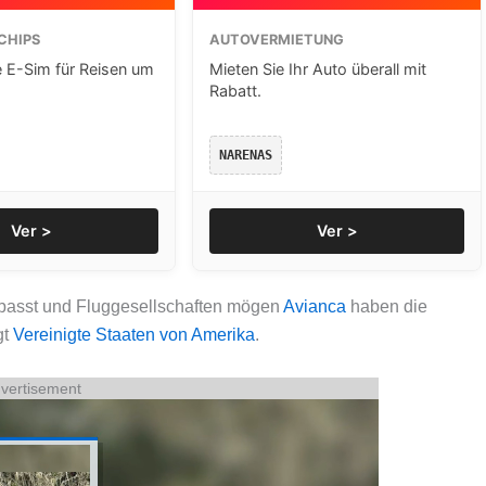
CHIPS
AUTOVERMIETUNG
e E-Sim für Reisen um
Mieten Sie Ihr Auto überall mit
Rabatt.
NARENAS
Ver >
Ver >
passt und Fluggesellschaften mögen
Avianca
haben die
gt
Vereinigte Staaten von Amerika
.
vertisement