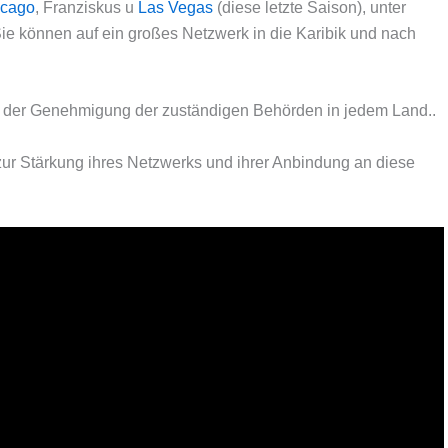
icago
, Franziskus u
Las Vegas
(diese letzte Saison), unter
e können auf ein großes Netzwerk in die Karibik und nach
t der Genehmigung der zuständigen Behörden in jedem Land..
n zur Stärkung ihres Netzwerks und ihrer Anbindung an diese