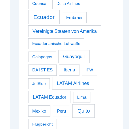
Cuenca
Delta Airlines
Ecuador
Embraer
Vereinigte Staaten von Amerika
Ecuadorianische Luftwaffe
Guayaquil
Galapagos
Iberia
DA IST ES
IPW
LATAM Airlines
JetBlue
LATAM Ecuador
Lima
Quito
Peru
Mexiko
Flugbericht