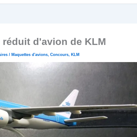
réduit d'avion de KLM
ires
/
Maquettes d'avions
,
Concours
,
KLM