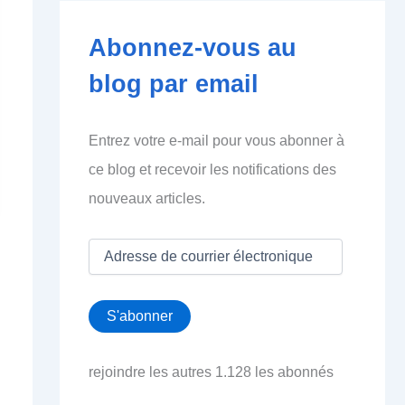
Abonnez-vous au
blog par email
Entrez votre e-mail pour vous abonner à
ce blog et recevoir les notifications des
nouveaux articles.
A
d
r
e
S'abonner
s
s
e
rejoindre les autres 1.128 les abonnés
d
e