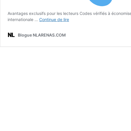
Avantages exclusifs pour les lecteurs Codes vérifiés à économ
avion:
internationale …
Continue de lire
le
combat
Blogue NLARENAS.COM
d'AvGeek
contre
le
RAE