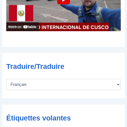
t
r
o
n
i
q
u
e
Traduire/Traduire
Étiquettes volantes