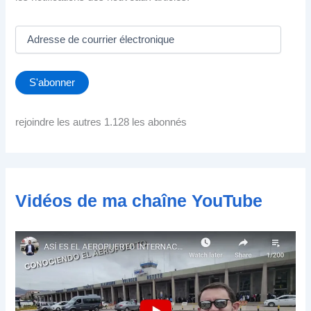
A
d
r
e
S'abonner
s
s
e
rejoindre les autres 1.128 les abonnés
d
e
c
o
u
Vidéos de ma chaîne YouTube
r
r
i
e
r
é
l
e
c