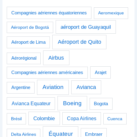
Compagnies aériennes équatoriennes
Aeromexique
aéroport de Guayaquil
Aéroport de Bogotá
Aéroport de Quito
Aéroport de Lima
Airbus
Aérorégional
Compagnies aériennes américaines
Arajet
Aviation
Avianca
Argentine
Boeing
Avianca Equateur
Bogota
Colombie
Copa Airlines
Brésil
Cuenca
Équateur
Delta Airlines
Embraer