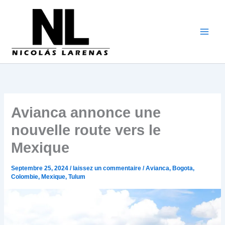
Aller
au
contenu
Avianca annonce une
nouvelle route vers le
Mexique
Septembre 25, 2024
/
laissez un commentaire
/
Avianca
,
Bogota
,
Colombie
,
Mexique
,
Tulum