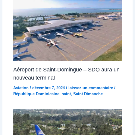
Aéroport de Saint-Domingue – SDQ aura un
nouveau terminal
Aviation
/
décembre 7, 2024
/
laissez un commentaire
/
République Dominicaine
,
saint
,
Saint Dimanche