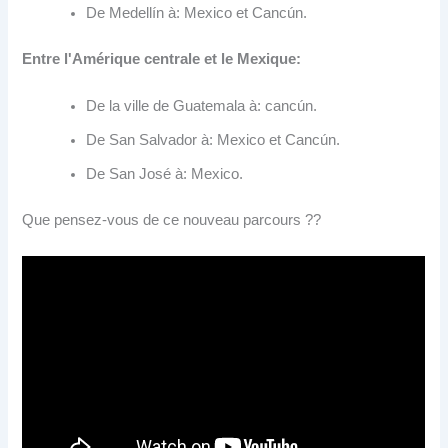
De Medellín à: Mexico et Cancún.
Entre l'Amérique centrale et le Mexique:
De la ville de Guatemala à: cancún.
De San Salvador à: Mexico et Cancún.
De San José à: Mexico.
Que pensez-vous de ce nouveau parcours ??