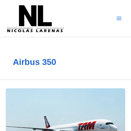
Aller
au
contenu
Airbus 350