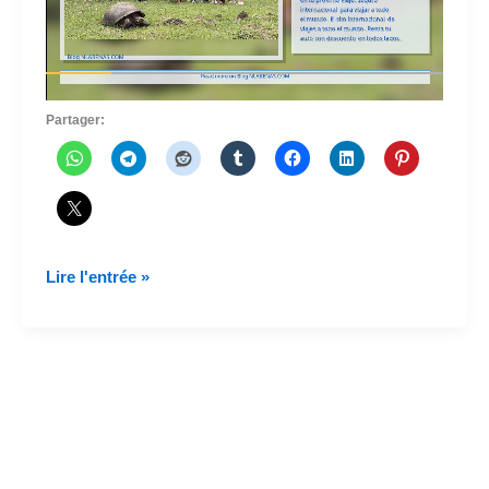
Partager:
Voler
Lire l'entrée »
dans
l'Airbus
A350
LATAM