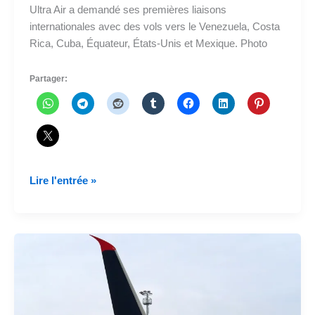
Ultra Air a demandé ses premières liaisons
internationales avec des vols vers le Venezuela, Costa
Rica, Cuba, Équateur, États-Unis et Mexique. Photo
Partager:
Ultra
Lire l'entrée »
Air
a
demandé
ses
premiers
vols
internationaux