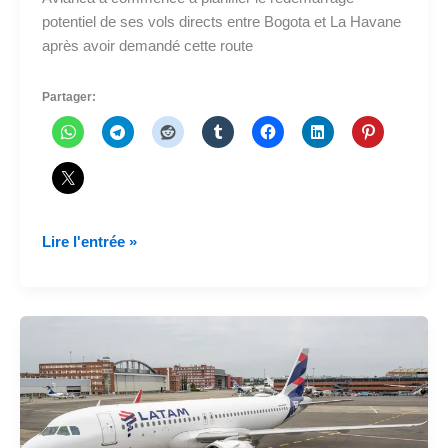
potentiel de ses vols directs entre Bogota et La Havane
après avoir demandé cette route
Partager:
Avianca
Lire l'entrée »
demande
à
nouveau
des
vols
vers
La
Havane