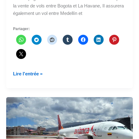
la vente de vols entre Bogota et La Havane, Il assurera
également un vol entre Medellín et
Partager:
Avianca
Lire l'entrée »
reprend
sa
route
vers
La
Havane
et
volera