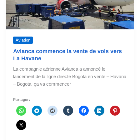
de
Medellín
à
Panama
Aviation
Avianca commence la vente de vols vers
La Havane
La compagnie aérienne Avianca a annoncé le
lancement de la ligne directe Bogotá en vente – Havana
– Bogota, ça va commencer
Partager: