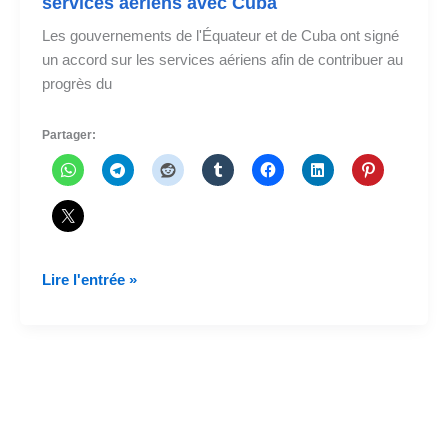
services aériens avec Cuba
Les gouvernements de l'Équateur et de Cuba ont signé
un accord sur les services aériens afin de contribuer au
progrès du
Partager:
L'Équateur
Lire l'entrée »
signe
un
accord
sur
les
services
aériens