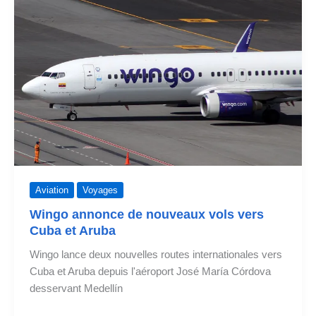
Rio
et
augmente
les
vols
vers
Quito
et
d'autres
Aviation
Voyages
Wingo annonce de nouveaux vols vers
Cuba et Aruba
Wingo lance deux nouvelles routes internationales vers
Cuba et Aruba depuis l'aéroport José María Córdova
desservant Medellín