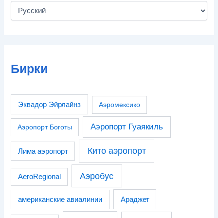
Бирки
Эквадор Эйрлайнз
Аэромексико
Аэропорт Гуаякиль
Аэропорт Боготы
Кито аэропорт
Лима аэропорт
Аэробус
AeroRegional
американские авиалинии
Араджет