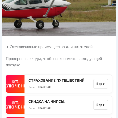
✈️ Эксклюзивные преимущества для читателей
Проверенные коды, чтобы сэкономить в следующей
поездке.
СТРАХОВАНИЕ ПУТЕШЕСТВИЙ
5%
Вер >
ВЫКЛЮЧЕННЫЙ
НЛАРЕНАС
СКИДКА НА ЧИПСЫ.
5%
Вер >
ВЫКЛЮЧЕННЫЙ
НЛАРЕНАС