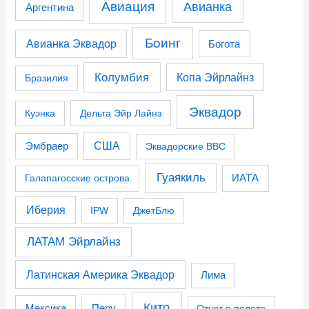
Авиация
Авианка
Аргентина
Боинг
Авианка Эквадор
Богота
Колумбия
Копа Эйрлайнз
Бразилия
Эквадор
Куэнка
Дельта Эйр Лайнз
США
Эмбраер
Эквадорские ВВС
Гуаякиль
Галапагосские острова
ИАТА
Иберия
IPW
ДжетБлю
ЛАТАМ Эйрлайнз
Латинская Америка Эквадор
Лима
Кито
Перу
Мексика
Отчет о полете