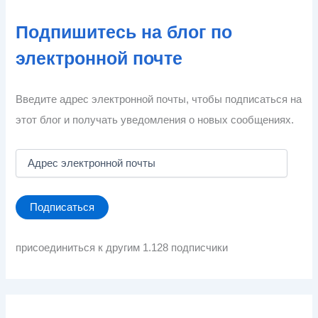
Подпишитесь на блог по
электронной почте
Введите адрес электронной почты, чтобы подписаться на
этот блог и получать уведомления о новых сообщениях.
А
д
р
е
Подписаться
с
э
л
присоединиться к другим 1.128 подписчики
е
к
т
р
о