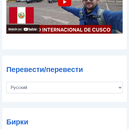
ы
Перевести/перевести
Бирки