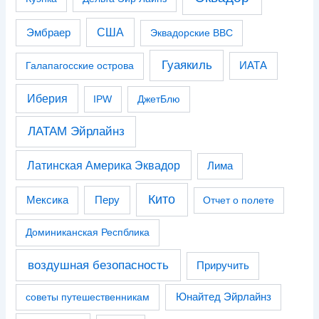
США
Эмбраер
Эквадорские ВВС
Гуаякиль
Галапагосские острова
ИАТА
Иберия
IPW
ДжетБлю
ЛАТАМ Эйрлайнз
Латинская Америка Эквадор
Лима
Кито
Перу
Мексика
Отчет о полете
Доминиканская Респблика
воздушная безопасность
Приручить
советы путешественникам
Юнайтед Эйрлайнз