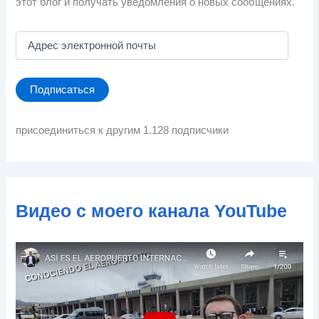
этот блог и получать уведомления о новых сообщениях.
А
д
р
е
Подписаться
с
э
л
присоединиться к другим 1.128 подписчики
е
к
т
р
о
Видео с моего канала YouTube
н
н
о
й
п
о
ч
т