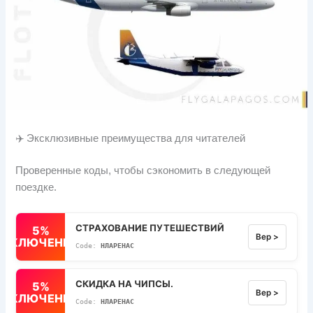
✈️ Эксклюзивные преимущества для читателей
Проверенные коды, чтобы сэкономить в следующей
поездке.
СТРАХОВАНИЕ ПУТЕШЕСТВИЙ
5%
Вер >
ВЫКЛЮЧЕННЫЙ
НЛАРЕНАС
СКИДКА НА ЧИПСЫ.
5%
Вер >
ВЫКЛЮЧЕННЫЙ
НЛАРЕНАС