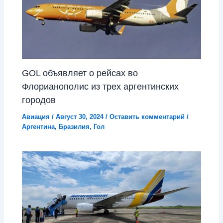
GOL объявляет о рейсах во
Флорианополис из трех аргентинских
городов
Авиация
/
Август 30, 2024
/
Оставить комментарий
/
Аргентина
,
Бразилия
,
Гол