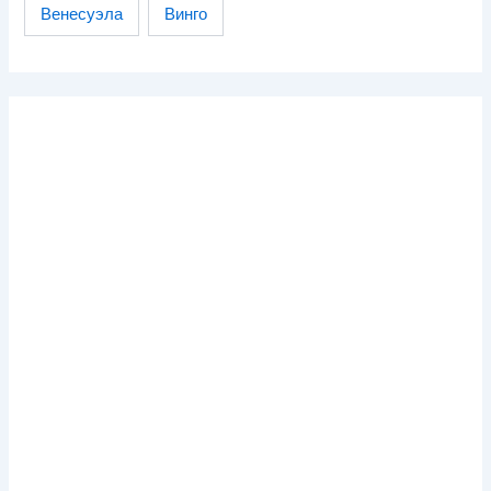
Венесуэла
Винго