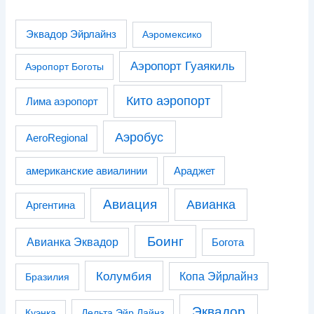
Эквадор Эйрлайнз
Аэромексико
Аэропорт Гуаякиль
Аэропорт Боготы
Кито аэропорт
Лима аэропорт
Аэробус
AeroRegional
американские авиалинии
Араджет
Авиация
Авианка
Аргентина
Боинг
Авианка Эквадор
Богота
Колумбия
Копа Эйрлайнз
Бразилия
Эквадор
Куэнка
Дельта Эйр Лайнз