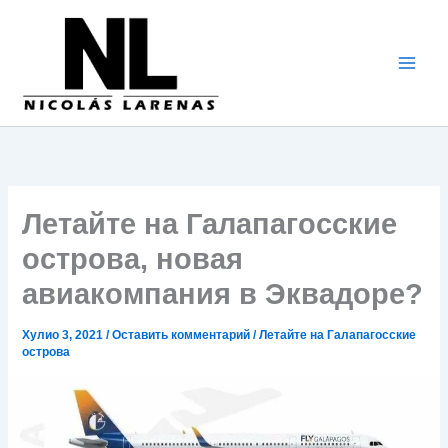
Перейти
к
содержимому
Летайте на Галапагосские
острова, новая
авиакомпания в Эквадоре?
Хулио 3, 2021
/
Оставить комментарий
/
Летайте на Галапагосские
острова