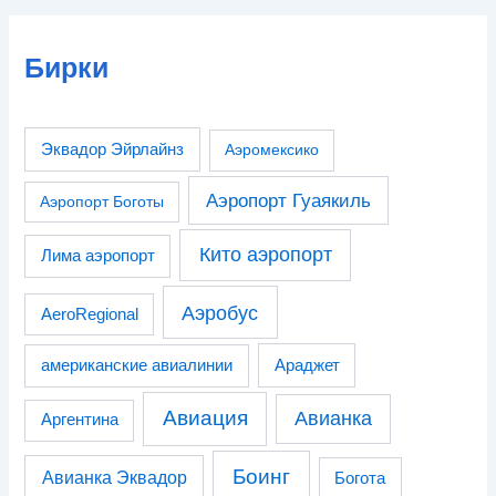
Бирки
Эквадор Эйрлайнз
Аэромексико
Аэропорт Гуаякиль
Аэропорт Боготы
Кито аэропорт
Лима аэропорт
Аэробус
AeroRegional
американские авиалинии
Араджет
Авиация
Авианка
Аргентина
Боинг
Авианка Эквадор
Богота