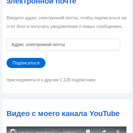
электронной почте
Введите адрес электронной почты, чтобы подписаться на
этот блог и получать уведомления о новых сообщениях.
А
д
р
е
Подписаться
с
э
л
присоединиться к другим 1.128 подписчики
е
к
т
р
о
Видео с моего канала YouTube
н
н
о
й