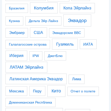
Колумбия
Копа Эйрлайнз
Бразилия
Эквадор
Куэнка
Дельта Эйр Лайнз
США
Эмбраер
Эквадорские ВВС
Гуаякиль
Галапагосские острова
ИАТА
Иберия
IPW
ДжетБлю
ЛАТАМ Эйрлайнз
Латинская Америка Эквадор
Лима
Кито
Перу
Мексика
Отчет о полете
Доминиканская Респблика