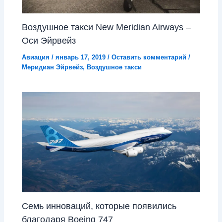
Воздушное такси New Meridian Airways –
Оси Эйрвейз
Авиация
/
январь 17, 2019
/
Оставить комментарий
/
Меридиан Эйрвейз
,
Воздушное такси
Семь инноваций, которые появились
благодаря Boeing 747