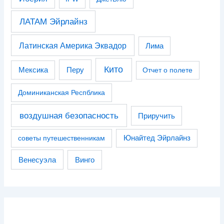
ЛАТАМ Эйрлайнз
Латинская Америка Эквадор
Лима
Кито
Перу
Мексика
Отчет о полете
Доминиканская Респблика
воздушная безопасность
Приручить
советы путешественникам
Юнайтед Эйрлайнз
Венесуэла
Винго