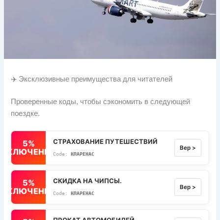
✈️ Эксклюзивные преимущества для читателей
Проверенные коды, чтобы сэкономить в следующей
поездке.
СТРАХОВАНИЕ ПУТЕШЕСТВИЙ
5%
Вер >
ВЫКЛЮЧЕННЫЙ
НЛАРЕНАС
СКИДКА НА ЧИПСЫ.
5%
Вер >
ВЫКЛЮЧЕННЫЙ
НЛАРЕНАС
ПРОКАТ АВТОМОБИЛЕЙ