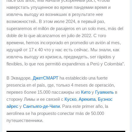
hace dos años
, Мы начали ускоренный рост, чтобы
наверстать упущенное во время пандемии время и
извлечь выгоду из возникших в результате нее
возможностей.. В этом июле 2024, в первый раз,
superaremos el millón de pasajeros en un solo mes
,
más del
doble de lo que alcanzamos en julio de
2022. С того
времени,
hemos incorporado en promedio un avión al mes
,
идущий от 17 к 40 что у нас есть сейчас. Мы знали, как
извлечь выгоду из кризиса, предвидеть,
ser rápidos y
flexibles
,
lo que nos permitió expandirnos a Perú y Colombia”
.
В Эквадоре,
ДжетСМАРТ
ha establecido una fuerte
presencia en el país
, где, только 4
meses de operación
,
перевез более 15.000 пассажиры из
Кито
у
Гуаякиль
в
сторону Лимы и ее связей с
Куско
,
Арекипа
,
Буэнос
айрес
у
Сантьяго-де-Чили
.
Para este primer año
,
la
aerolínea se ha propuesto conectar más de
50.000
путешественники.