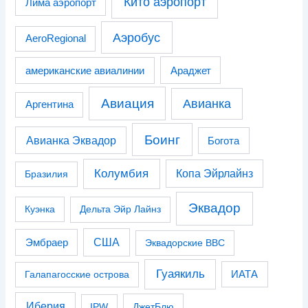
Кито аэропорт
Лима аэропорт
Аэробус
AeroRegional
американские авиалинии
Араджет
Авиация
Авианка
Аргентина
Боинг
Авианка Эквадор
Богота
Колумбия
Копа Эйрлайнз
Бразилия
Эквадор
Куэнка
Дельта Эйр Лайнз
США
Эмбраер
Эквадорские ВВС
Гуаякиль
Галапагосские острова
ИАТА
Иберия
IPW
ДжетБлю