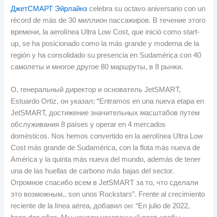
ДжетСМАРТ Эйрлайнз
celebra su octavo aniversario con un
récord de más de
30 миллион пассажиров. В течение этого
времени,
la aerolínea Ultra Low Cost
,
que inició como start-
up
,
se ha posicionado como la más grande y moderna de la
región y ha consolidado su presencia en Sudamérica con
40
самолеты и многое другое 80 маршруты, в 8 рынки.
О, генеральный директор и основатель JetSMART,
Estuardo Ortiz, он указал:
“Entramos en una nueva etapa en
JetSMART
, достижение значительных масштабов путем
обслуживания 8
países y operar en
4
mercados
domésticos
.
Nos hemos convertido en la aerolínea Ultra Low
Cost más grande de Sudamérica
,
con la flota más nueva de
América y la quinta más nueva del mundo
,
además de tener
una de las huellas de carbono más bajas del sector
.
Огромное спасибо всем в JetSMART за то, что сделали
это возможным.,
son unos Rockstars”
.
Frente al crecimiento
reciente de la línea aérea
, добавил он:
“En julio de
2022,