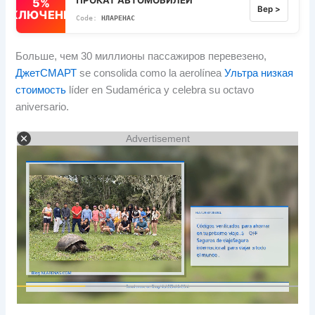
5%
Вер >
ВЫКЛЮЧЕННЫЙ
НЛАРЕНАС
Больше, чем 30 миллионы пассажиров перевезено,
ДжетСМАРТ
se consolida como la aerolínea
Ультра низкая
стоимость
líder en Sudamérica y celebra su octavo
aniversario
.
Advertisement