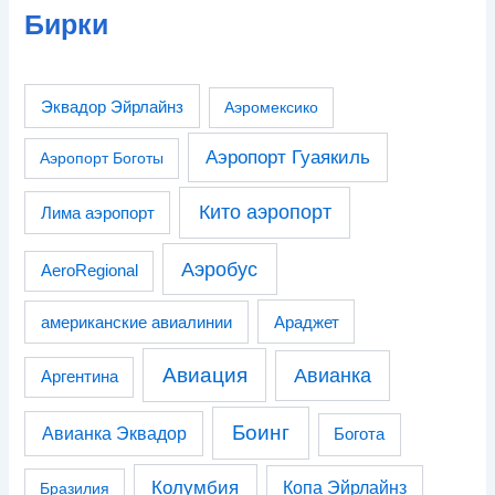
Бирки
Эквадор Эйрлайнз
Аэромексико
Аэропорт Гуаякиль
Аэропорт Боготы
Кито аэропорт
Лима аэропорт
Аэробус
AeroRegional
американские авиалинии
Араджет
Авиация
Авианка
Аргентина
Боинг
Авианка Эквадор
Богота
Колумбия
Копа Эйрлайнз
Бразилия