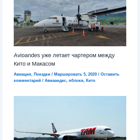
Avioandes уже летает чартером между
Кито и Макасом
Авиация
,
Поездки
/
Маршировать 5, 2020
/
Оставить
комментарий
/
Авиаандес
,
яблоки
,
Кито