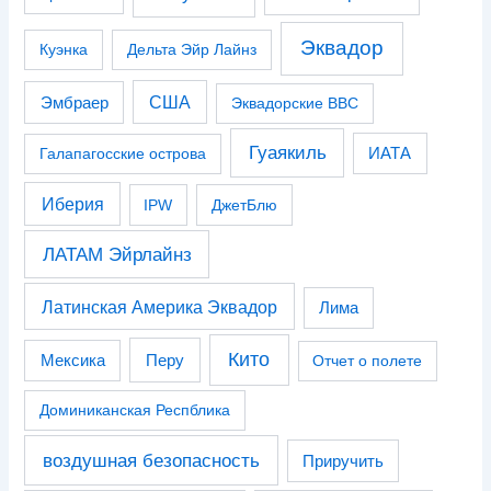
Эквадор
Куэнка
Дельта Эйр Лайнз
США
Эмбраер
Эквадорские ВВС
Гуаякиль
Галапагосские острова
ИАТА
Иберия
IPW
ДжетБлю
ЛАТАМ Эйрлайнз
Латинская Америка Эквадор
Лима
Кито
Перу
Мексика
Отчет о полете
Доминиканская Респблика
воздушная безопасность
Приручить