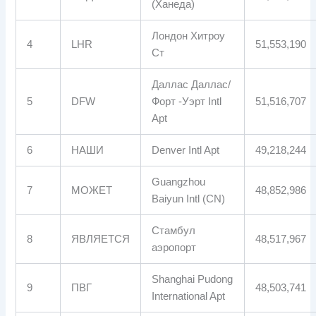
(Ханеда)
Лондон Хитроу
4
LHR
51,553,190
Ст
Даллас Даллас/
5
DFW
Форт -Уэрт Intl
51,516,707
Apt
6
НАШИ
Denver Intl Apt
49,218,244
Guangzhou
7
МОЖЕТ
48,852,986
Baiyun Intl (CN)
Стамбул
8
ЯВЛЯЕТСЯ
48,517,967
аэропорт
Shanghai Pudong
9
ПВГ
48,503,741
International Apt