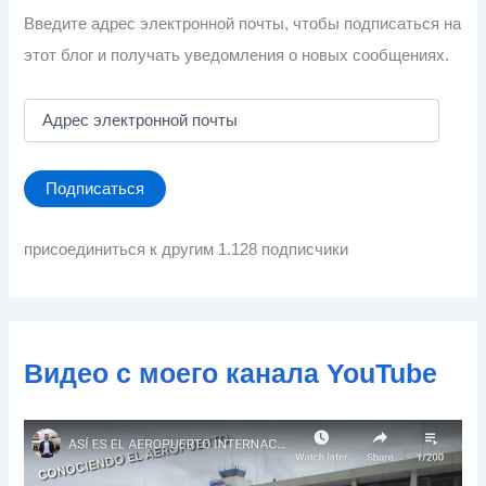
Введите адрес электронной почты, чтобы подписаться на
этот блог и получать уведомления о новых сообщениях.
А
д
р
е
Подписаться
с
э
л
присоединиться к другим 1.128 подписчики
е
к
т
р
о
Видео с моего канала YouTube
н
н
о
й
п
о