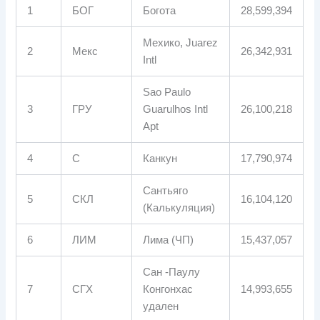
1
БОГ
Богота
28,599,394
Мехико, Juarez
2
Мекс
26,342,931
Intl
Sao Paulo
3
ГРУ
Guarulhos Intl
26,100,218
Apt
4
С
Канкун
17,790,974
Сантьяго
5
СКЛ
16,104,120
(Калькуляция)
6
ЛИМ
Лима (ЧП)
15,437,057
Сан -Паулу
7
СГХ
Конгонхас
14,993,655
удален