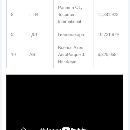
Panama City
8
ПТИ
Tocumen
11,381,922
International
9
ГДЛ
Гвадалахара
10,721,879
Buenos Aires
10
АЭП
AeroParque J.
9,325,058
Ньюбери