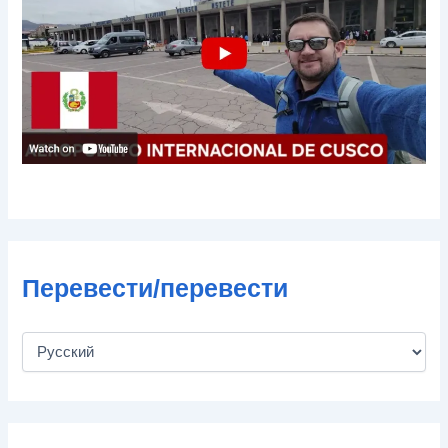
ч
т
ы
Перевести/перевести