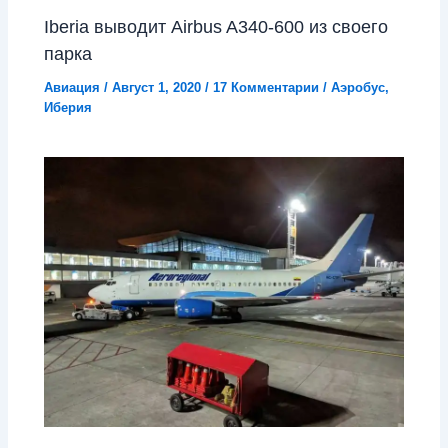
Iberia выводит Airbus A340-600 из своего
парка
Авиация
/
Август 1, 2020
/
17 Комментарии
/
Аэробус
,
Иберия