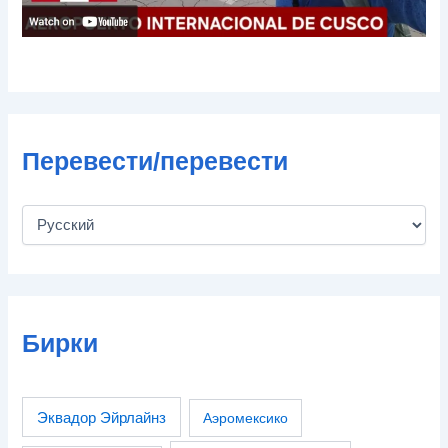
Перевести/перевести
Бирки
Эквадор Эйрлайнз
Аэромексико