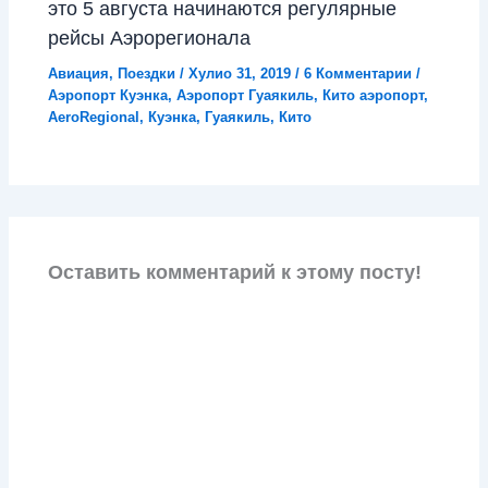
это 5 августа начинаются регулярные
рейсы Аэрорегионала
Авиация
,
Поездки
/
Хулио 31, 2019
/
6 Комментарии
/
Аэропорт Куэнка
,
Аэропорт Гуаякиль
,
Кито аэропорт
,
AeroRegional
,
Куэнка
,
Гуаякиль
,
Кито
Оставить комментарий к этому посту!