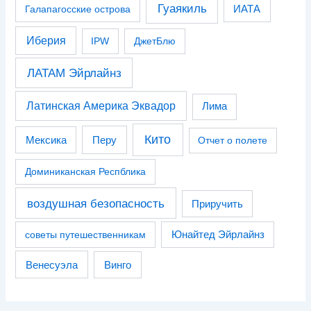
Гуаякиль
Галапагосские острова
ИАТА
Иберия
IPW
ДжетБлю
ЛАТАМ Эйрлайнз
Латинская Америка Эквадор
Лима
Кито
Перу
Мексика
Отчет о полете
Доминиканская Респблика
воздушная безопасность
Приручить
советы путешественникам
Юнайтед Эйрлайнз
Венесуэла
Винго