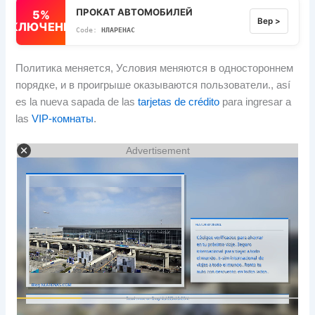
ПРОКАТ АВТОМОБИЛЕЙ
5%
Вер >
ВЫКЛЮЧЕННЫЙ
НЛАРЕНАС
Политика меняется, Условия меняются в одностороннем
порядке, и в проигрыше оказываются пользователи.,
así
es la nueva sapada de las
tarjetas de crédito
para ingresar a
las
VIP-комнаты
.
Advertisement