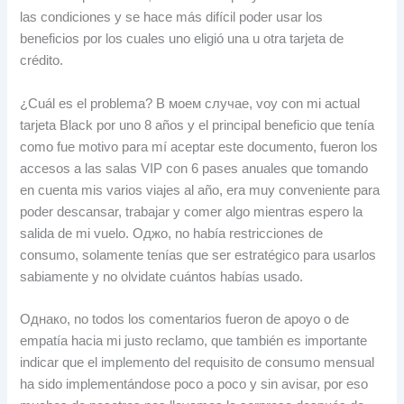
las condiciones y se hace más difícil poder usar los
beneficios por los cuales uno eligió una u otra tarjeta de
crédito
.
¿Cuál es el problema
? В моем случае,
voy con mi actual
tarjeta Black por uno
8
años y el principal beneficio que tenía
como fue motivo para mí aceptar este documento
,
fueron los
accesos a las salas VIP con
6
pases anuales que tomando
en cuenta mis varios viajes al año
,
era muy conveniente para
poder descansar
,
trabajar y comer algo mientras espero la
salida de mi vuelo
. Оджо,
no había restricciones de
consumo
,
solamente tenías que ser estratégico para usarlos
sabiamente y no olvidate cuántos habías usado
.
Однако,
no todos los comentarios fueron de apoyo o de
empatía hacia mi justo reclamo
,
que también es importante
indicar que el implemento del requisito de consumo mensual
ha sido implementándose poco a poco y sin avisar
,
por eso