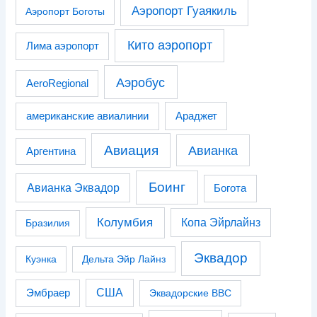
Аэропорт Гуаякиль
Аэропорт Боготы
Кито аэропорт
Лима аэропорт
Аэробус
AeroRegional
американские авиалинии
Араджет
Авиация
Авианка
Аргентина
Боинг
Авианка Эквадор
Богота
Колумбия
Копа Эйрлайнз
Бразилия
Эквадор
Куэнка
Дельта Эйр Лайнз
США
Эмбраер
Эквадорские ВВС