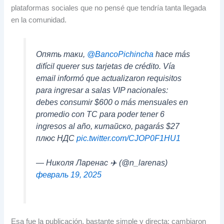
plataformas sociales que no pensé que tendría tanta llegada
en la comunidad
.
Опять таки,
@BancoPichincha
hace más
difícil querer sus tarjetas de crédito
.
Vía
email informó que actualizaron requisitos
para ingresar a salas VIP nacionales
:
debes consumir
$600
o más mensuales en
promedio con TC para poder tener
6
ingresos al año
, китайско,
pagarás
$27
плюс НДС
pic.twitter.com/CJOP0F1HU1
— Николя Ларенас ✈️ (@n_larenas)
февраль 19, 2025
Esa fue la publicación
,
bastante simple y directa
:
cambiaron