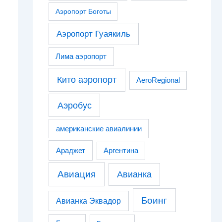
Аэропорт Боготы
Аэропорт Гуаякиль
Лима аэропорт
Кито аэропорт
AeroRegional
Аэробус
американские авиалинии
Араджет
Аргентина
Авиация
Авианка
Боинг
Авианка Эквадор