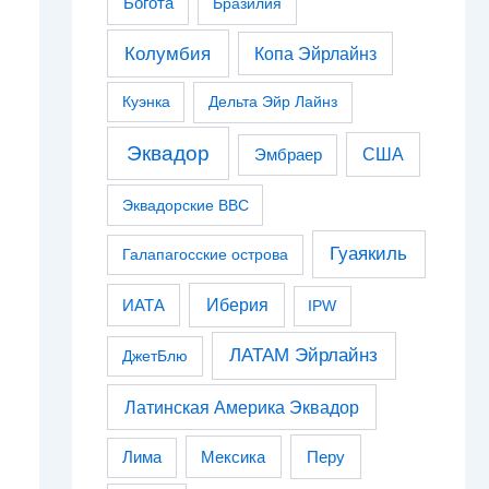
Богота
Бразилия
Колумбия
Копа Эйрлайнз
Куэнка
Дельта Эйр Лайнз
Эквадор
США
Эмбраер
Эквадорские ВВС
Гуаякиль
Галапагосские острова
Иберия
ИАТА
IPW
ЛАТАМ Эйрлайнз
ДжетБлю
Латинская Америка Эквадор
Перу
Лима
Мексика