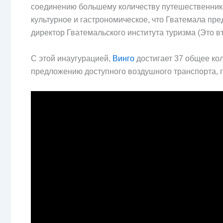
соединению большему количеству путешественнико
культурное и гастрономическое, что Гватемала пре
директор Гватемальского института туризма (Это в
С этой инаугурацией,
Винго
достигает 37 общее ко
предложению доступного воздушного транспорта, г