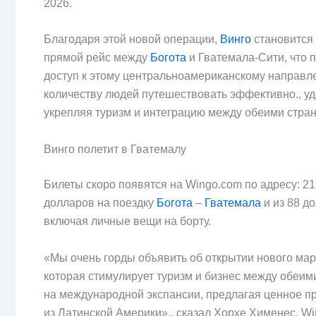
2026.
Благодаря этой новой операции,
Винго
становится
прямой рейс между
Богота
и Гватемала-Сити, что 
доступ к этому центральноамериканскому направл
количеству людей путешествовать эффективно., у
укрепляя туризм и интеграцию между обеими стран
Винго полетит в Гватемалу
Билеты скоро появятся на Wingo.com по адресу: 2
долларов на поездку
Богота
–
Гватемала
и из 88 д
включая личные вещи на борту.
«Мы очень горды объявить об открытии нового мар
которая стимулирует туризм и бизнес между обеи
на международной экспансии, предлагая ценное 
из Латинской Америки»., сказал Хорхе Хименес, W