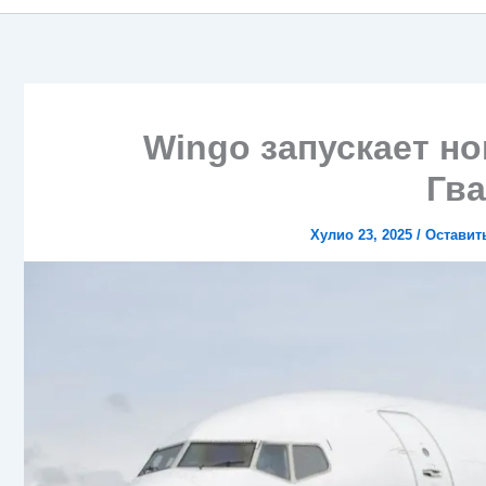
Wingo запускает н
Гв
Хулио 23, 2025
/
Оставит