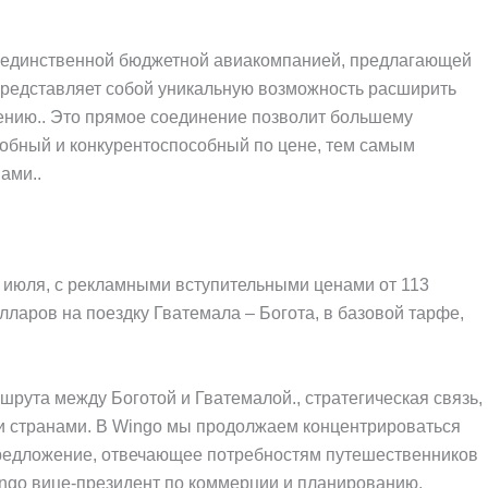
 единственной бюджетной авиакомпанией, предлагающей
представляет собой уникальную возможность расширить
ению.. Это прямое соединение позволит большему
добный и конкурентоспособный по цене, тем самым
ами..
1 июля, с рекламными вступительными ценами от 113
олларов на поездку Гватемала – Богота, в базовой тарфе,
шрута между Боготой и Гватемалой., стратегическая связь,
ми странами. В Wingo мы продолжаем концентрироваться
предложение, отвечающее потребностям путешественников
ingo вице-президент по коммерции и планированию.