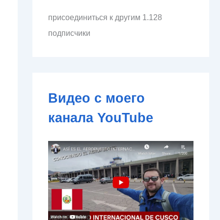
л
присоединиться к другим 1.128
е
к
подписчики
т
р
о
н
н
о
Видео с моего
й
п
канала YouTube
о
ч
т
ы