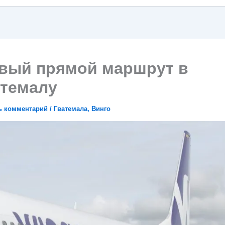
овый прямой маршрут в
атемалу
ь комментарий
/
Гватемала
,
Винго