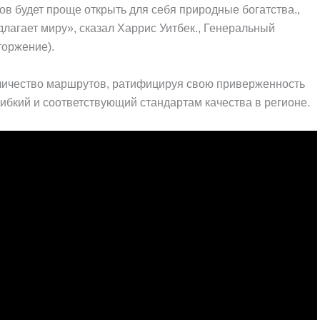
в будет проще открыть для себя природные богатства.,
длагает миру», сказал Харрис Уитбек., Генеральный
торжение).
личество маршрутов, ратифицируя свою приверженность
ибкий и соответствующий стандартам качества в регионе.