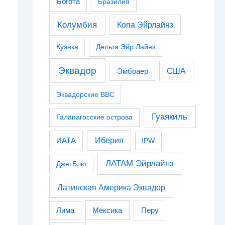
Богота
Бразилия
Колумбия
Копа Эйрлайнз
Куэнка
Дельта Эйр Лайнз
Эквадор
США
Эмбраер
Эквадорские ВВС
Гуаякиль
Галапагосские острова
Иберия
ИАТА
IPW
ЛАТАМ Эйрлайнз
ДжетБлю
Латинская Америка Эквадор
Перу
Лима
Мексика