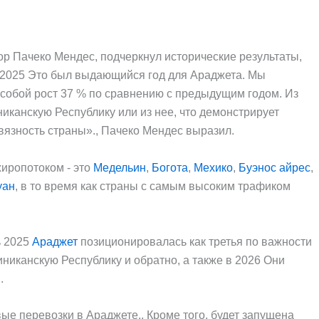
тор Пачеко Мендес, подчеркнул исторические результаты,
н 2025 Это был выдающийся год для Араджета. Мы
 собой рост 37 % по сравнению с предыдущим годом. Из
иканскую Республику или из нее, что демонстрирует
вязность страны»., Пачеко Мендес выразил.
иропотоком - это
Медельин
,
Богота
,
Мехико
,
Буэнос айрес
,
уан
, в то время как страны с самым высоким трафиком
ь 2025
Араджет
позиционировалась как третья по важности
иканскую Республику и обратно, а также в 2026 Они
.
вые перевозки в Араджете., Кроме того, будет запущена