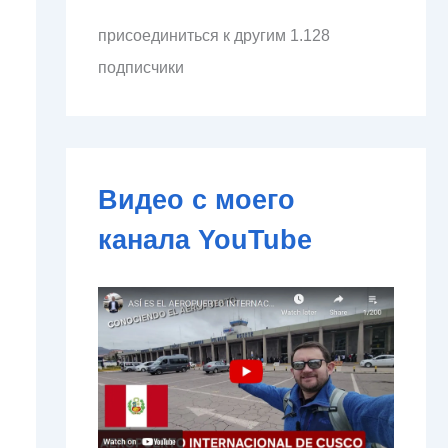
л
присоединиться к другим 1.128
е
к
подписчики
т
р
о
н
н
о
Видео с моего
й
п
канала YouTube
о
ч
т
ы