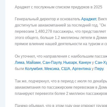
Араджет с послужным списком придурков в 2025
Генеральный директор и основатель
Араджет
, Вик
достигнутые авиакомпанией за последний год. "О
перевозим 1,480,278 пассажиры, что представляет
этого общего, больше 1.2 миллионы летели в Домин
прямое влияние нашей деятельности на туризм и с
Он уточнил, что направления с наибольшим пассаж
Лима
,
Майами
,
Сан-Паулу
,
Ньюарк
,
Канкун
у
Сан-Х
были
Колумбия
,
Мексика
,
США
,
Аргентина
у
Перу
.
Так же, подчеркнул, что в период с июля по декабр
авиакомпания по пассажирским перевозкам в Домин
планируют перевезти более 2 миллион пассажиров
Пачеко объявил, что в этом году они откроют грузо