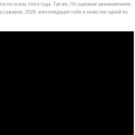
а по осень этого года. Так же, По оценкам авиакомпании,
ассажиров. 2026, консолидация себя в качестве одной из