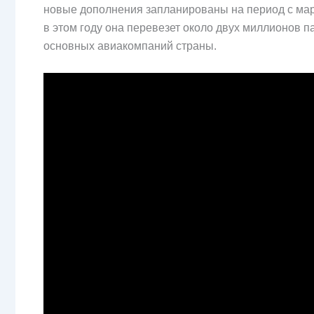
новые дополнения запланированы на период с март
в этом году она перевезет около двух миллионов п
основных авиакомпаний страны.