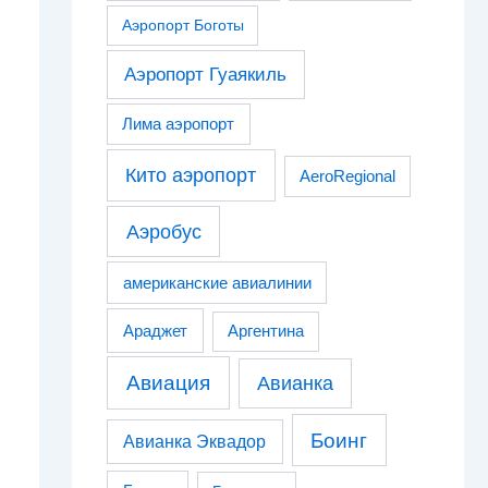
Аэропорт Боготы
Аэропорт Гуаякиль
Лима аэропорт
Кито аэропорт
AeroRegional
Аэробус
американские авиалинии
Араджет
Аргентина
Авиация
Авианка
Боинг
Авианка Эквадор