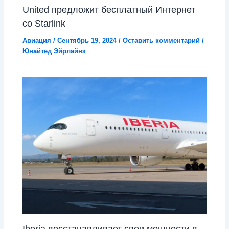
United предложит бесплатный Интернет
со Starlink
Авиация
/
Сентябрь 19, 2024
/
Оставить комментарий
/
Юнайтед Эйрлайнз
Iberia восстанавливает свои мощности в