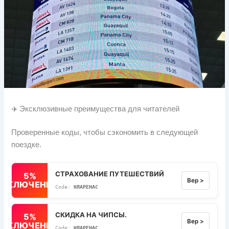
✈️ Эксклюзивные преимущества для читателей
Проверенные коды, чтобы сэкономить в следующей
поездке.
СТРАХОВАНИЕ ПУТЕШЕСТВИЙ
5%
Вер >
ВЫКЛЮЧЕННЫЙ
НЛАРЕНАС
СКИДКА НА ЧИПСЫ.
5%
Вер >
ВЫКЛЮЧЕННЫЙ
НЛАРЕНАС