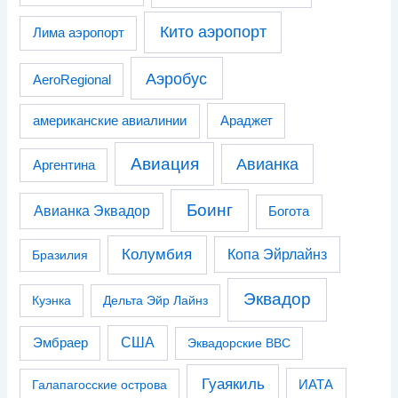
Кито аэропорт
Лима аэропорт
Аэробус
AeroRegional
американские авиалинии
Араджет
Авиация
Авианка
Аргентина
Боинг
Авианка Эквадор
Богота
Колумбия
Копа Эйрлайнз
Бразилия
Эквадор
Куэнка
Дельта Эйр Лайнз
США
Эмбраер
Эквадорские ВВС
Гуаякиль
Галапагосские острова
ИАТА