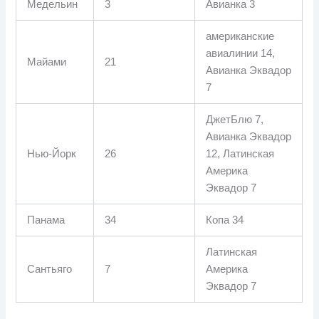
Медельин
3
Авианка 3
американские
авиалинии 14,
Майами
21
Авианка Эквадор
7
ДжетБлю 7,
Авианка Эквадор
Нью-Йорк
26
12, Латинская
Америка
Эквадор 7
Панама
34
Копа 34
Латинская
Сантьяго
7
Америка
Эквадор 7