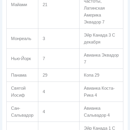
частоты,
Майами
21
Латинская
Америка
Эквадор 7
Эйр Канада 3 С
Монреаль
3
декабря
Авианка Эквадор
Нью-Йорк
7
7
Панама
29
Копа 29
Святой
Авианка Коста-
4
Иосиф
Рика 4
Сан-
Авианка
4
Сальвадор
Сальвадор 4
Эйр Канада 1 С