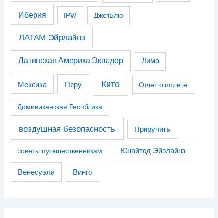
Иберия
IPW
ДжетБлю
ЛАТАМ Эйрлайнз
Латинская Америка Эквадор
Лима
Кито
Перу
Мексика
Отчет о полете
Доминиканская Респблика
воздушная безопасность
Приручить
советы путешественникам
Юнайтед Эйрлайнз
Венесуэла
Винго