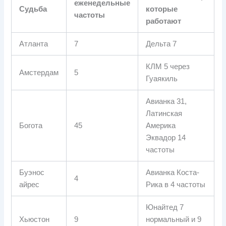
еженедельные
Судьба
которые
частоты
работают
Атланта
7
Дельта 7
КЛМ 5 через
Амстердам
5
Гуаякиль
Авианка 31,
Латинская
Богота
45
Америка
Эквадор 14
частоты
Буэнос
Авианка Коста-
4
айрес
Рика в 4 частоты
Юнайтед 7
Хьюстон
9
нормальный и 9