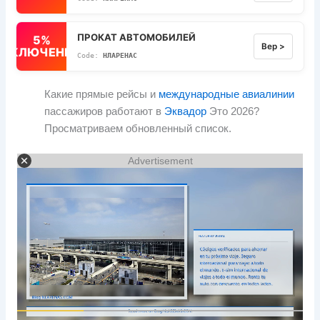
ПРОКАТ АВТОМОБИЛЕЙ
5%
Вер >
ВЫКЛЮЧЕННЫЙ
НЛАРЕНАС
Какие прямые рейсы и
международные авиалинии
пассажиров работают в
Эквадор
Это 2026?
Просматриваем обновленный список.
Advertisement