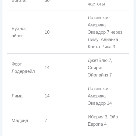
Богота
30
частоты
Латинская
Америка
Буэнос
10
Эквадор 7 через
айрес
Лиму, Авианка
Коста-Рика 3
ДжетБлю 7,
Форт
14
Спирит
Лодердейл
Эйрлайнз 7
Латинская
Лима
14
Америка
Эквадор 14
Иберия 3, Эйр
Мадрид
7
Европа 4