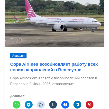
Венесуэлу
Авиация
Copa Airlines возобновляет работу всех
своих направлений в Венесуэле
Copa Airlines объявляет о возобновлении полетов в
Барселоне 2 Июнь 2026, становление
Делиться: