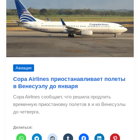
Каракас
Авиация
Copa Airlines приостанавливает полеты
в Венесуэлу до января
Copa Airlines сообщает, что решила продлить
временную приостановку полетов в и из Венесуэлы
до четверга.
Делиться: