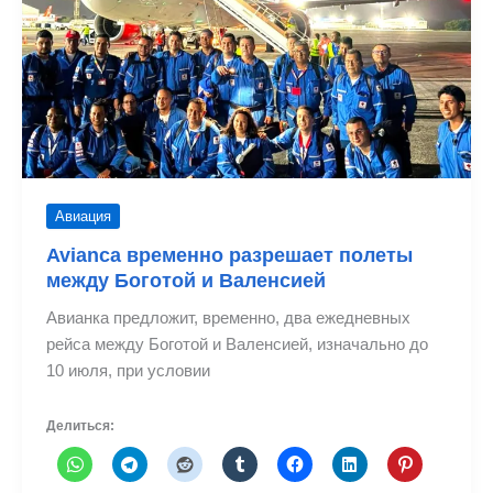
Лодердейле
благодаря
новым
маршрутам
Авиация
Avianca временно разрешает полеты
между Боготой и Валенсией
Авианка предложит, временно, два ежедневных
рейса между Боготой и Валенсией, изначально до
10 июля, при условии
Делиться: