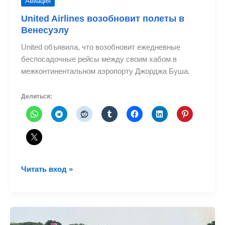
Авиация
United Airlines возобновит полеты в
Венесуэлу
United объявила, что возобновит ежедневные
беспосадочные рейсы между своим хабом в
межконтинентальном аэропорту Джорджа Буша.
Делиться:
United
Читать вход »
Airlines
возобновит
полеты
в