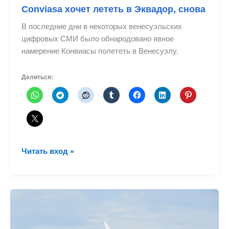
Conviasa хочет лететь в Эквадор, снова
В последние дни в некоторых венесуэльских
цифровых СМИ было обнародовано явное
намерение Конвиасы полететь в Венесуэлу.
Делиться:
Conviasa
Читать вход »
хочет
лететь
в
Эквадор,
снова