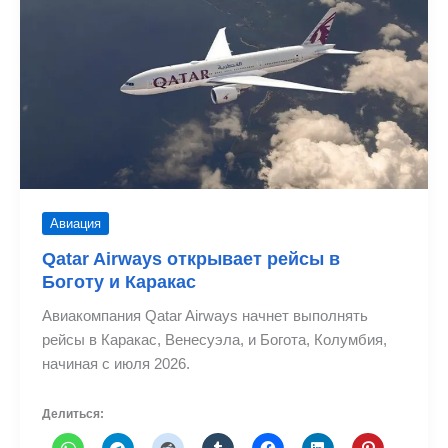
в
Латинской
Америке
и
странах
Карибского
бассейна
Авиация
Qatar Airways открывает рейсы в
Боготу и Каракас
Авиакомпания Qatar Airways начнет выполнять
рейсы в Каракас, Венесуэла, и Богота, Колумбия,
начиная с июля 2026.
Делиться: