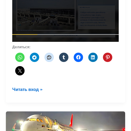
Делиться:
JetBlue
Читать вход »
растет
еще
больше
в
Форт-