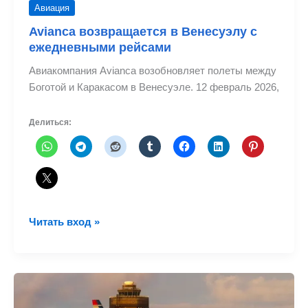
Авиация
Avianca возвращается в Венесуэлу с
ежедневными рейсами
Авиакомпания Avianca возобновляет полеты между
Боготой и Каракасом в Венесуэле. 12 февраль 2026,
Делиться:
Avianca
Читать вход »
возвращается
в
Венесуэлу
с
ежедневными