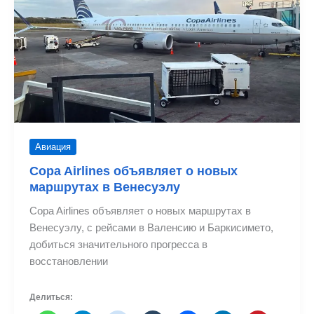
в
Каракас
Авиация
Copa Airlines объявляет о новых
маршрутах в Венесуэлу
Copa Airlines объявляет о новых маршрутах в
Венесуэлу, с рейсами в Валенсию и Баркисимето,
добиться значительного прогресса в
восстановлении
Делиться: