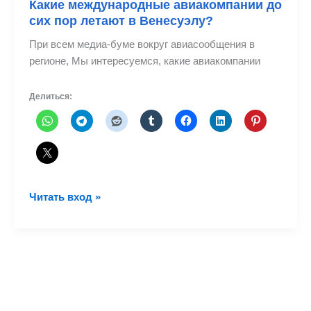
Какие международные авиакомпании до
сих пор летают в Венесуэлу?
При всем медиа-буме вокруг авиасообщения в
регионе, Мы интересуемся, какие авиакомпании
Делиться:
Какие
Читать вход »
международные
авиакомпании
до
сих
пор
летают