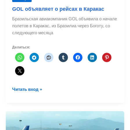
GOL объявляет о рейсах в Каракас
Бразильская авиакомпания GOL объявила о начале
полетов в Каракас, из Бразилиа через Боготу, со
следующего месяца
Делиться:
GOL
Читать вход »
объявляет
о
рейсах
в
Каракас