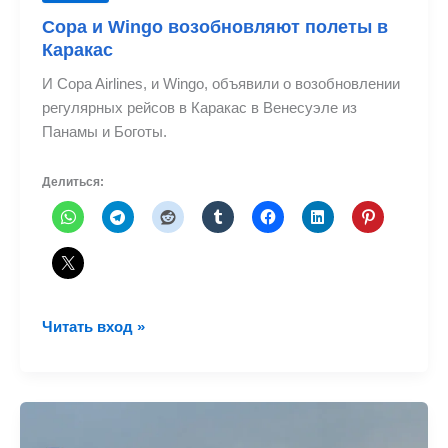
Copa и Wingo возобновляют полеты в
Каракас
И Copa Airlines, и Wingo, объявили о возобновлении
регулярных рейсов в Каракас в Венесуэле из
Панамы и Боготы.
Делиться:
Copa
Читать вход »
и
Wingo
возобновляют
полеты
в