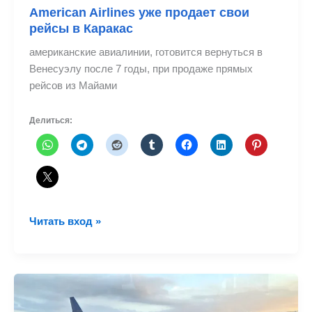
American Airlines уже продает свои
рейсы в Каракас
американские авиалинии, готовится вернуться в
Венесуэлу после 7 годы, при продаже прямых
рейсов из Майами
Делиться:
American
Читать вход »
Airlines
уже
продает
свои
рейсы