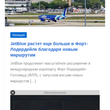
Авиация
JetBlue растет еще больше в Форт-
Лодердейле благодаря новым
маршрутам
JetBlue продолжает масштабное расширение в
международном аэропорту Форт-Лодердейл-
Голливуд (ФЛЛ), с запуском восьми новых
маршрутов […]
Advertisement