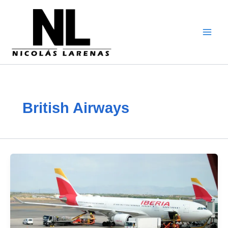
Перейти
к
содержимому
British Airways