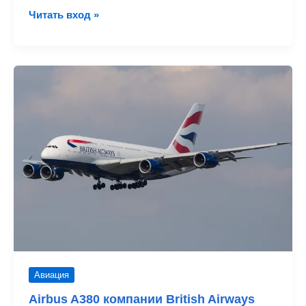
Virgin
Читать вход »
и
Bristish
вместе
празднуют
открытие
границ
в
США
Авиация
Airbus A380 компании British Airways