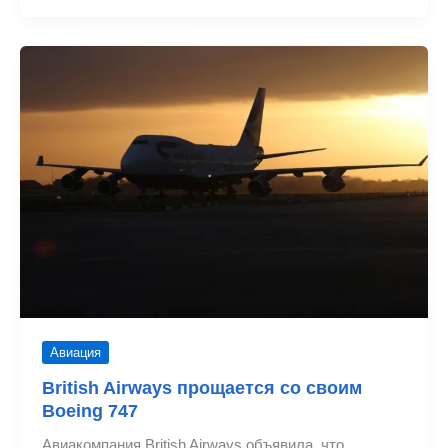
прощается
с
первым
из
своих
последних
Boeing
747
Авиация
British Airways прощается со своим
Boeing 747
Авиакомпания British Airways объявила, что