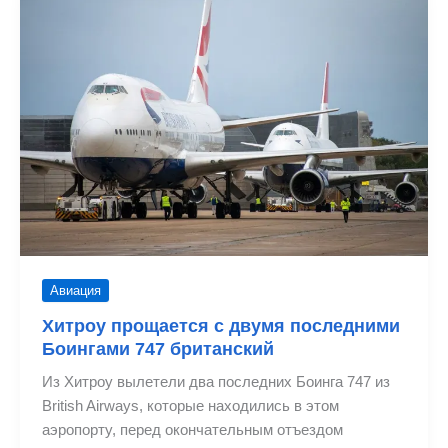
747
«Царица
Небесная»
Авиация
Хитроу прощается с двумя последними
Боингами 747 британский
Из Хитроу вылетели два последних Боинга 747 из
British Airways, которые находились в этом
аэропорту, перед окончательным отъездом