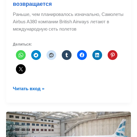
возвращается
Раньше, чем планировалось изначально, Самолеты
Airbus A380 компании British Airways летают в
международную сеть полетов
Делиться:
Airbus
Читать вход »
A380
компании
British
Airways
возвращается