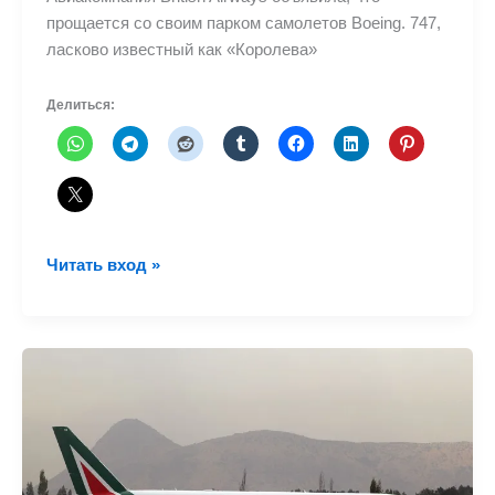
прощается со своим парком самолетов Boeing. 747,
ласково известный как «Королева»
Делиться:
British
Читать вход »
Airways
прощается
со
своим
Boeing
747