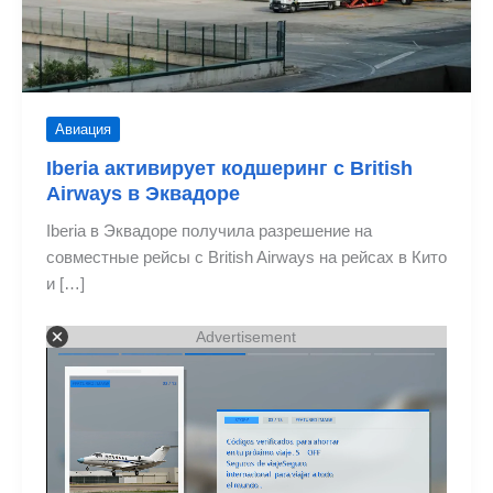
Авиация
Iberia активирует кодшеринг с British
Airways в Эквадоре
Iberia в Эквадоре получила разрешение на
совместные рейсы с British Airways на рейсах в Кито
и […]
Advertisement