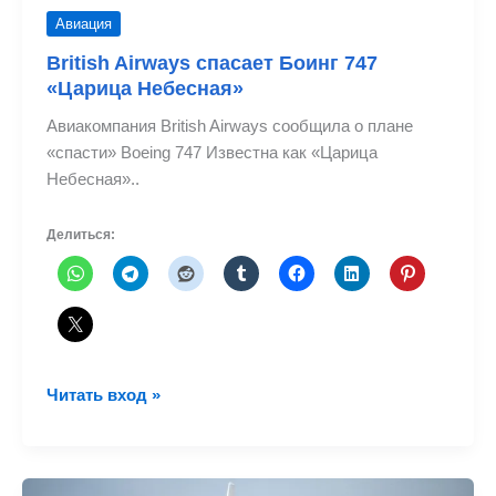
Авиация
British Airways спасает Боинг 747
«Царица Небесная»
Авиакомпания British Airways сообщила о плане
«спасти» Boeing 747 Известна как «Царица
Небесная»..
Делиться:
British
Читать вход »
Airways
спасает
Боинг