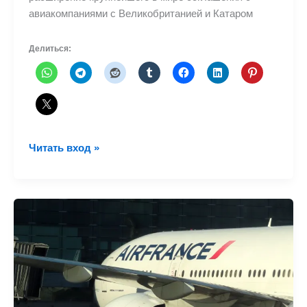
авиакомпаниями с Великобританией и Катаром
Делиться:
Iberia
Читать вход »
объявляет
о
рейсах
в
Доху