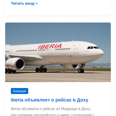
Iberia
Читать вход »
и
British
предложат
бесплатный
Wi-
Fi
со
Starlink
Авиация
Iberia объявляет о рейсах в Доху
Iberia объявила о рейсах из Мадрида в Доху,
расширение крупнейшего в мире соглашения с