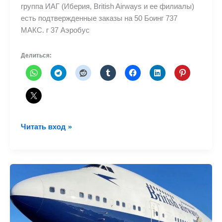
группа ИАГ (Иберия, British Airways и ее филиалы)
есть подтвержденные заказы на 50 Боинг 737
МАКС. г 37 Аэробус
Делиться:
IAG
Читать вход »
подтверждает
заказы
на
320neo
и
737
МАКСИМУМ