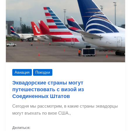
Бостон
и
Орландо
Авиация
Поездки
Эквадорские страны могут
путешествовать с визой из
Соединенных Штатов
Сегодня мы рассмотрим, в какие страны эквадорцы
могут въехать по визе США.,
Делиться: