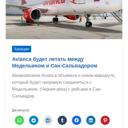
и
Карибском
бассейне
Авиация
Avianca будет летать между
Медельином и Сан-Сальвадором
Авиакомпания Avianca объявила о новом маршруте,
который будет напрямую соединяться с
Медельином. (Черная река) с рейсами в Сан-
Сальвадор.
Делиться: