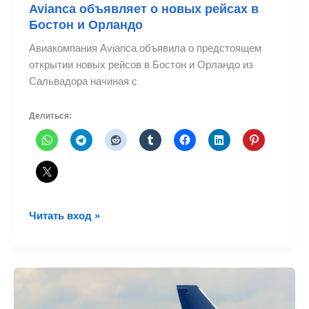
Avianca объявляет о новых рейсах в
Бостон и Орландо
Авиакомпания Avianca объявила о предстоящем
открытии новых рейсов в Бостон и Орландо из
Сальвадора начиная с
Делиться:
Avianca
Читать вход »
объявляет
о
новых
рейсах
в