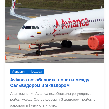
City
El
Salvador
Авиация
Поездки
Avianca возобновила полеты между
Сальвадором и Эквадором
Авиакомпания Avianca возобновила регулярные
рейсы между Сальвадором и Эквадором., рейсы в
аэропорты Гуаякиль и Кито.