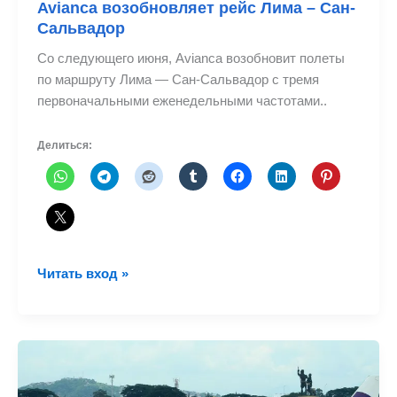
Avianca возобновляет рейс Лима – Сан-
Сальвадор
Со следующего июня, Avianca возобновит полеты
по маршруту Лима — Сан-Сальвадор с тремя
первоначальными еженедельными частотами..
Делиться:
Avianca
Читать вход »
возобновляет
рейс
Лима
–
Сан-