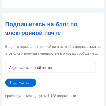
Подпишитесь на блог по
электронной почте
Введите адрес электронной почты, чтобы подписаться на
этот блог и получать уведомления о новых сообщениях.
А
д
р
е
Подписаться
с
э
л
присоединиться к другим 1.128 подписчики
е
к