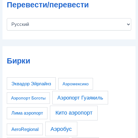
Перевести/перевести
Бирки
Эквадор Эйрлайнз
Аэромексико
Аэропорт Гуаякиль
Аэропорт Боготы
Кито аэропорт
Лима аэропорт
Аэробус
AeroRegional