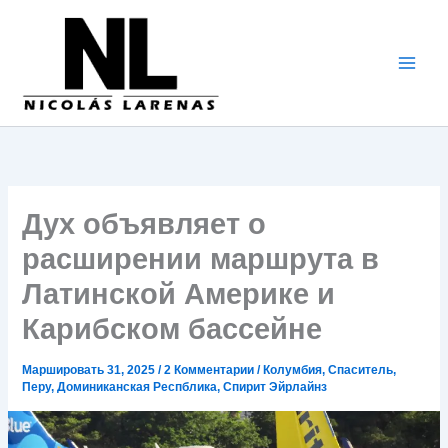
Перейти
к
содержимому
Дух объявляет о
расширении маршрута в
Латинской Америке и
Карибском бассейне
Маршировать 31, 2025
/
2 Комментарии
/
Колумбия
,
Спаситель
,
Перу
,
Доминиканская Респблика
,
Спирит Эйрлайнз