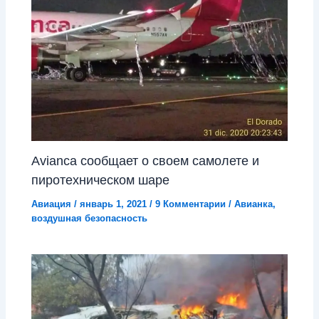
Avianca сообщает о своем самолете и
пиротехническом шаре
Авиация
/
январь 1, 2021
/
9 Комментарии
/
Авианка
,
воздушная безопасность