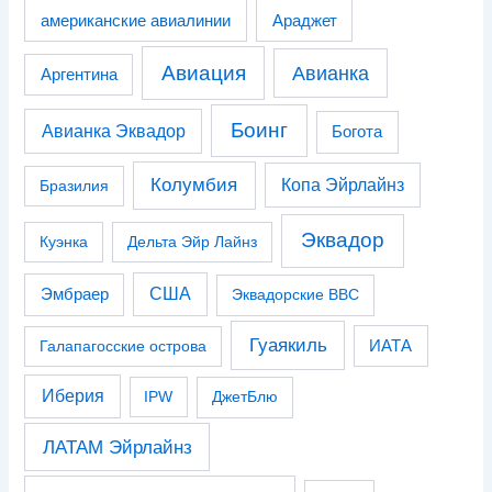
американские авиалинии
Араджет
Авиация
Авианка
Аргентина
Боинг
Авианка Эквадор
Богота
Колумбия
Копа Эйрлайнз
Бразилия
Эквадор
Куэнка
Дельта Эйр Лайнз
США
Эмбраер
Эквадорские ВВС
Гуаякиль
Галапагосские острова
ИАТА
Иберия
IPW
ДжетБлю
ЛАТАМ Эйрлайнз