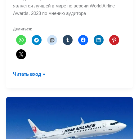
является лучшей в мире по версии World Airline
Awards. 2023 по мнению аудитора
Делиться:
Какая
Читать вход »
самая
лучшая
авиакомпания
в
мире
в
2023?