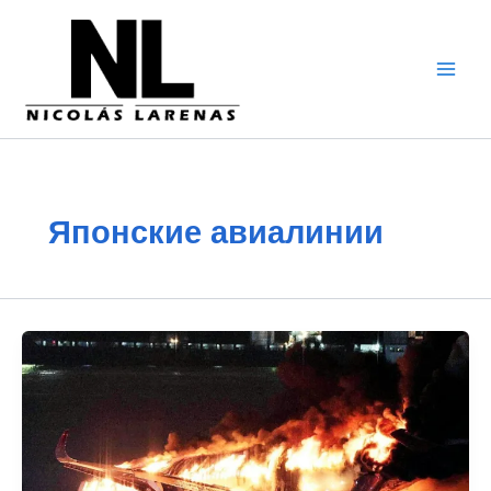
Перейти
к
содержимому
Японские авиалинии