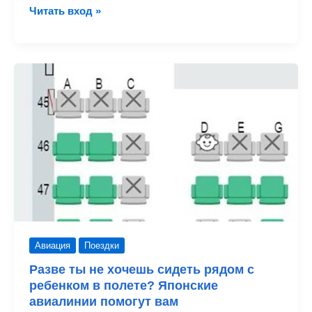
Японские
Читать вход »
авиалинии
выбирают
Боинг
737
МАКСИМУМ
Авиация
Поездки
Разве ты не хочешь сидеть рядом с
ребенком в полете? Японские
авиалинии помогут вам