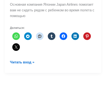
Основная компания Японии Japan Airlines помогает
вам не сидеть рядом с ребенком во время полета с
помощью
Делиться:
Разве
Читать вход »
ты
не
хочешь
сидеть
рядом
с
ребенком