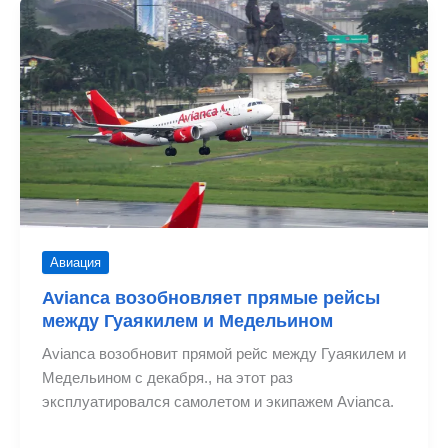
Медельином
и
Сан-
Сальвадором
Авиация
Avianca возобновляет прямые рейсы
между Гуаякилем и Медельином
Avianca возобновит прямой рейс между Гуаякилем и
Медельином с декабря., на этот раз
эксплуатировался самолетом и экипажем Avianca.