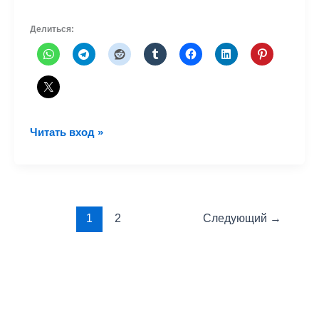
Делиться:
Медельин
Читать вход »
–
Каракас:
новый
маршрут
Винго
1
2
Следующий
→