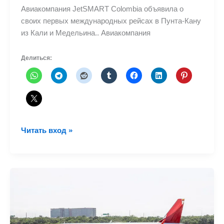
Авиакомпания JetSMART Colombia объявила о
своих первых международных рейсах в Пунта-Кану
из Кали и Медельина.. Авиакомпания
Делиться:
JetSMART
Читать вход »
Colombia
объявляет
о
запуске
первых
международных
маршрутов