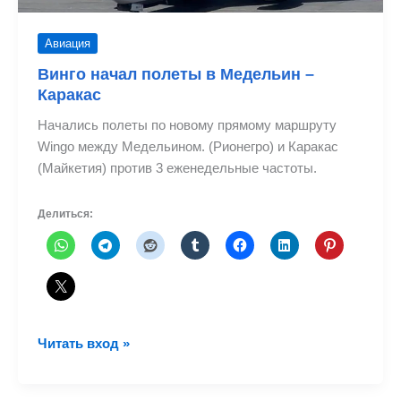
Авиация
Винго начал полеты в Медельин –
Каракас
Начались полеты по новому прямому маршруту
Wingo между Медельином. (Рионегро) и Каракас
(Майкетия) против 3 еженедельные частоты.
Делиться:
Винго
Читать вход »
начал
полеты