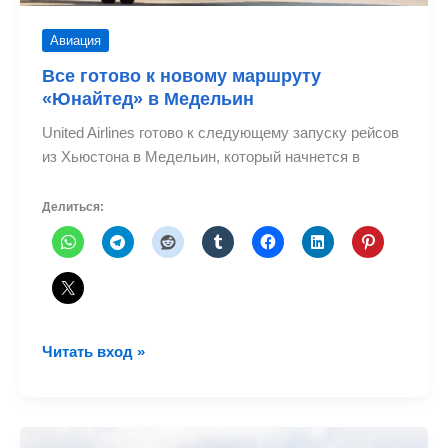
Авиация
Все готово к новому маршруту
«Юнайтед» в Медельин
United Airlines готово к следующему запуску рейсов
из Хьюстона в Медельин, который начнется в
Делиться:
Все
Читать вход »
готово
к
новому
маршруту