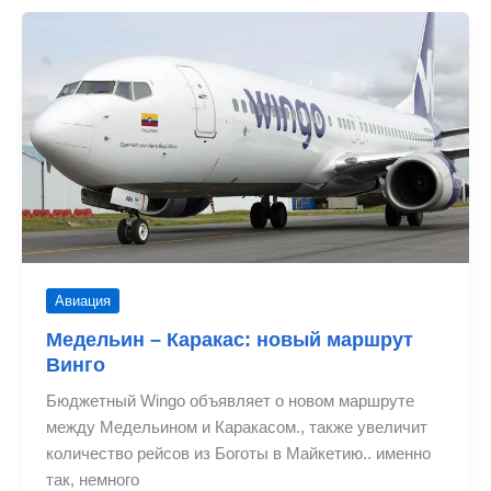
в
Медельин
–
Каракас
Авиация
Медельин – Каракас: новый маршрут
Винго
Бюджетный Wingo объявляет о новом маршруте
между Медельином и Каракасом., также увеличит
количество рейсов из Боготы в Майкетию.. именно
так, немного