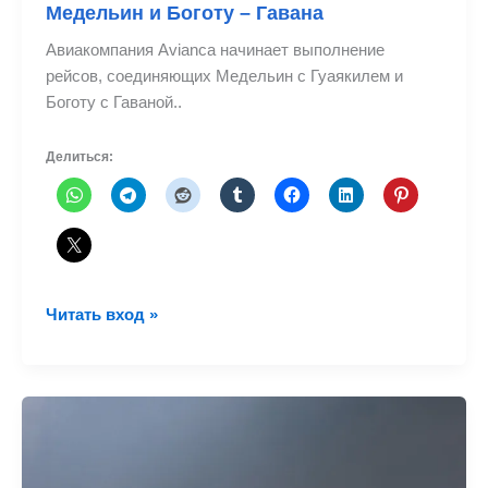
Медельин и Боготу – Гавана
Авиакомпания Avianca начинает выполнение
рейсов, соединяющих Медельин с Гуаякилем и
Боготу с Гаваной..
Делиться:
Avianca
Читать вход »
начала
полеты
из
Гуаякиля
в
Медельин