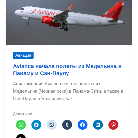
и
Боготу
–
Гавана
Авиация
Avianca начала полеты из Медельина в
Панаму и Сан-Паулу
Авиакомпания Avianca начала полеты из
Медельина (Черная река) в Панама-Сити, а также в
Сан-Паулу в Бразилии.. Как
Делиться: