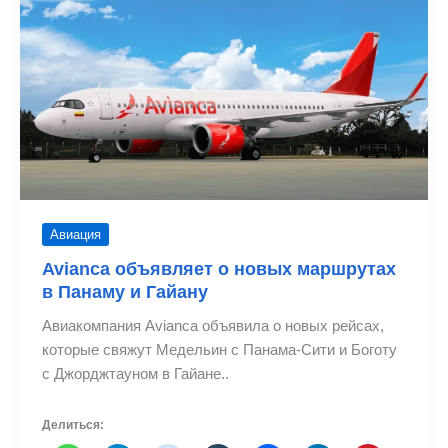
маршрута
из
Медельина
Авиация
Avianca объявляет о новых маршрутах
в Панаму и Гайану
Авиакомпания Avianca объявила о новых рейсах,
которые свяжут Медельин с Панама-Сити и Боготу
с Джорджтауном в Гайане..
Делиться: