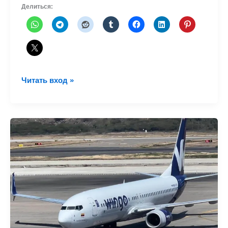
Делиться:
United
Читать вход »
объявляет
о
рейсах
в
Медельин