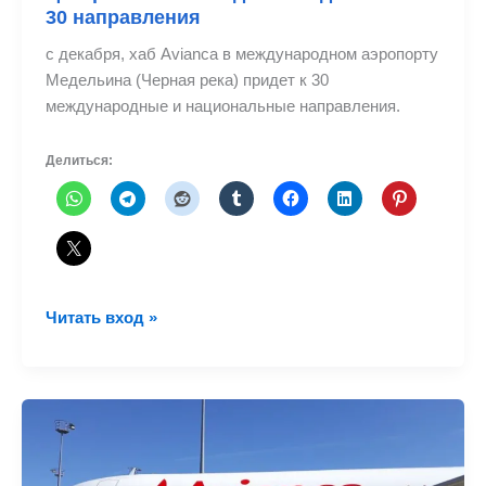
30 направления
с декабря, хаб Avianca в международном аэропорту
Медельина (Черная река) придет к 30
международные и национальные направления.
Делиться:
Центр
Читать вход »
Avianca
в
Медельине
достигает
30
направления