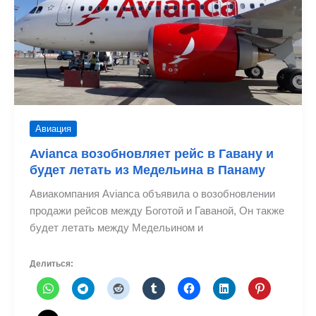
Авиация
Avianca возобновляет рейс в Гавану и
будет летать из Медельина в Панаму
Авиакомпания Avianca объявила о возобновлении
продажи рейсов между Боготой и Гаваной, Он также
будет летать между Медельином и
Делиться: