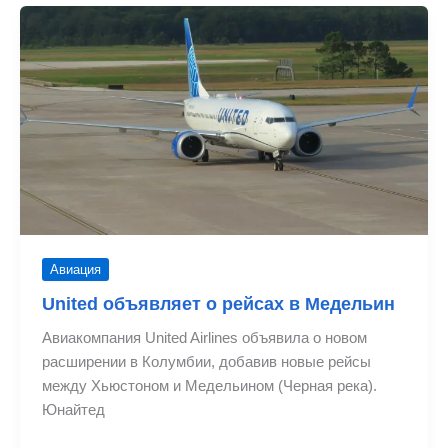
более
50
тысяч
пассажиров
между
Колумбией
и
Венесуэлой
Авиация
United объявляет о рейсах в Медельин
Авиакомпания United Airlines объявила о новом
расширении в Колумбии, добавив новые рейсы
между Хьюстоном и Медельином (Черная река).
Юнайтед