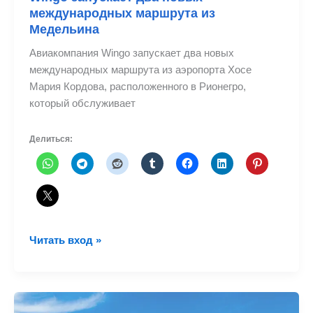
международных маршрута из
Медельина
Авиакомпания Wingo запускает два новых
международных маршрута из аэропорта Хосе
Мария Кордова, расположенного в Рионегро,
который обслуживает
Делиться:
Wingo
Читать вход »
запускает
два
новых
международных