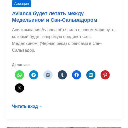
Авиация
Avianca будет летать между
Медельином и Сан-Сальвадором
Авиакомпания Avianca объявила о новом маршруте,
который будет напрямую соединяться с
Медельином. (Черная река) с рейсами в Сан-
Сальвадор.
Делиться:
Avianca
Читать вход »
будет
летать
между