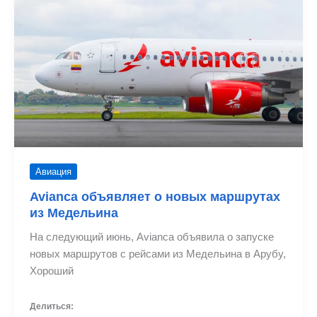
«Юнайтед»
в
Медельин
Авиация
Avianca объявляет о новых маршрутах
из Медельина
На следующий июнь, Avianca объявила о запуске
новых маршрутов с рейсами из Медельина в Арубу,
Хороший
Делиться: