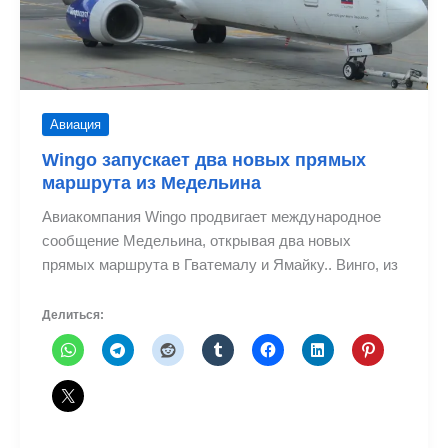
река
Авиация
Wingo запускает два новых прямых
маршрута из Медельина
Авиакомпания Wingo продвигает международное
сообщение Медельина, открывая два новых
прямых маршрута в Гватемалу и Ямайку.. Винго, из
Делиться: