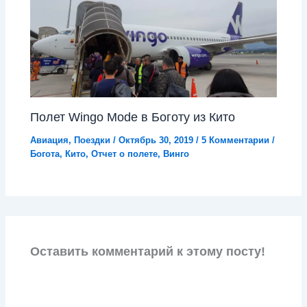
Полет Wingo Mode в Боготу из Кито
Авиация
,
Поездки
/
Октябрь 30, 2019
/
5 Комментарии
/
Богота
,
Кито
,
Отчет о полете
,
Винго
Оставить комментарий к этому посту!