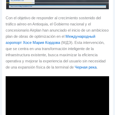
Con el objetivo de responder al crecimiento sostenido del
tráfico aéreo en Antioquia
,
el Gobierno nacional y el
concesionario Airplan han anunciado el inicio de un ambicioso
plan de obras de optimización en el
Международный
аэропорт Хосе Мария Кордова
(МДЭ).
Esta intervención
,
que se centra en una transformación inteligente de la
infraestructura existente
,
busca maximizar la eficiencia
operativa y mejorar la experiencia del usuario sin necesidad
de una expansión física de la terminal de
Черная река
.