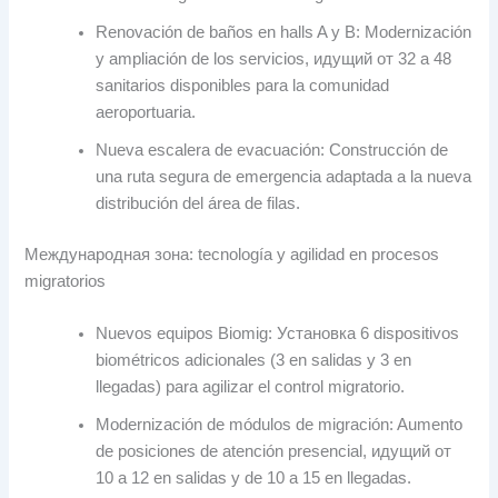
Renovación de baños en halls A y B
:
Modernización
y ampliación de los servicios
, идущий от 32 а 48
sanitarios disponibles para la comunidad
aeroportuaria
.
Nueva escalera de evacuación
:
Construcción de
una ruta segura de emergencia adaptada a la nueva
distribución del área de filas
.
Международная зона:
tecnología y agilidad en procesos
migratorios
Nuevos equipos Biomig
: Установка 6
dispositivos
biométricos adicionales
(3
en salidas y
3
en
llegadas
)
para agilizar el control migratorio
.
Modernización de módulos de migración
:
Aumento
de posiciones de atención presencial
, идущий от
10 а 12
en salidas y de
10 а 15
en llegadas
.