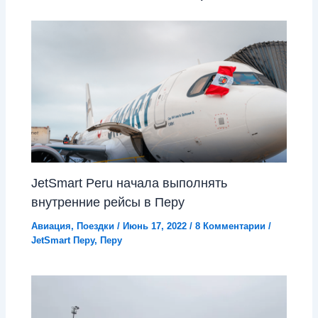
JetSmart Peru начала выполнять
внутренние рейсы в Перу
Авиация
,
Поездки
/
Июнь 17, 2022
/
8 Комментарии
/
JetSmart Перу
,
Перу