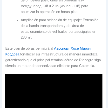
de
6
nuevas posiciones en plataforma
(4
международный и 2 национальный)
para
optimizar la operación en horas pico
.
Ampliación para selección de equipaje
:
Extensión
de la banda transportadora y del área de
estacionamiento de vehículos portaequipajes en
280 м².
Este plan de obras permitirá al
Аэропорт Хосе Мария
Кордова
fortalecer su infraestructura de manera inmediata
,
garantizando que el principal terminal aéreo de Rionegro siga
siendo un motor de conectividad eficiente para Colombia
.