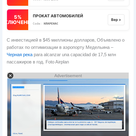
ПРОКАТ АВТОМОБИЛЕЙ
5%
Вер >
ВЫКЛЮЧЕННЫЙ
НЛАРЕНАС
С инвестицией в $45 миллионы долларов, Объявлено о
работах по оптимизации в аэропорту Медельина –
Черная река
para alcanzar una capacidad de
17,5 млн
пассажиров в год.
Foto Airplan
Advertisement