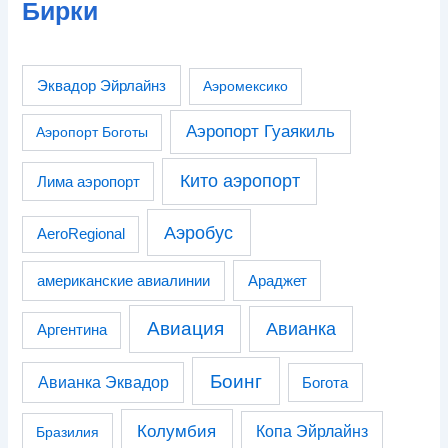
Бирки
Эквадор Эйрлайнз
Аэромексико
Аэропорт Гуаякиль
Аэропорт Боготы
Кито аэропорт
Лима аэропорт
Аэробус
AeroRegional
американские авиалинии
Араджет
Авиация
Авианка
Аргентина
Боинг
Авианка Эквадор
Богота
Колумбия
Копа Эйрлайнз
Бразилия