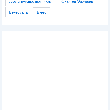
советы путешественникам
Юнайтед Эйрлайнз
Венесуэла
Винго