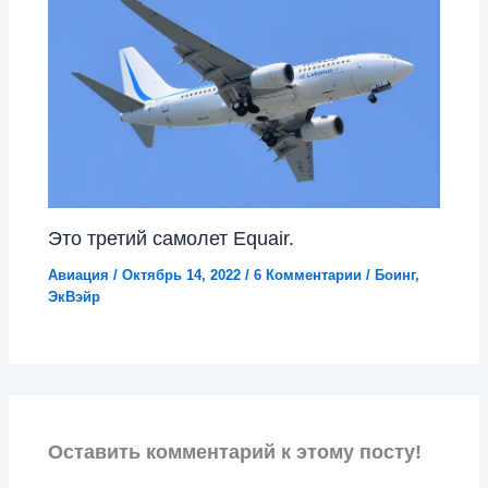
Это третий самолет Equair.
Авиация
/
Октябрь 14, 2022
/
6 Комментарии
/
Боинг
,
ЭкВэйр
Оставить комментарий к этому посту!