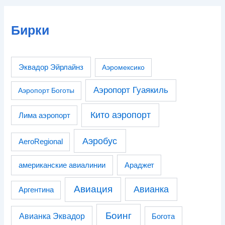
Бирки
Эквадор Эйрлайнз
Аэромексико
Аэропорт Гуаякиль
Аэропорт Боготы
Кито аэропорт
Лима аэропорт
Аэробус
AeroRegional
американские авиалинии
Араджет
Авиация
Авианка
Аргентина
Боинг
Авианка Эквадор
Богота