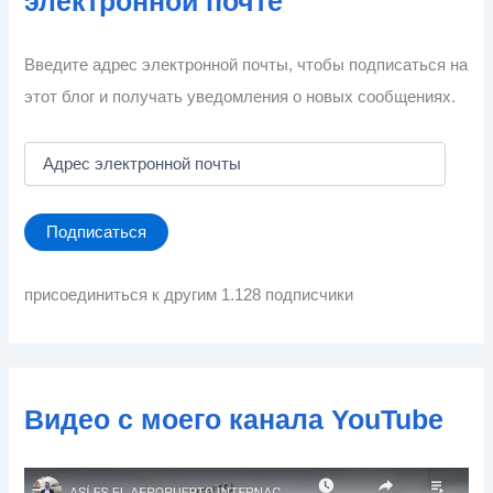
электронной почте
Введите адрес электронной почты, чтобы подписаться на
этот блог и получать уведомления о новых сообщениях.
А
д
р
е
Подписаться
с
э
л
присоединиться к другим 1.128 подписчики
е
к
т
р
о
Видео с моего канала YouTube
н
н
о
й