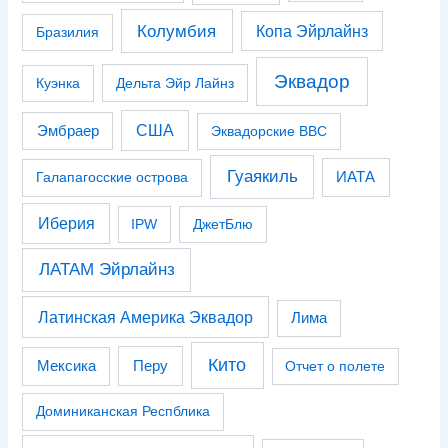
Колумбия
Копа Эйрлайнз
Бразилия
Эквадор
Куэнка
Дельта Эйр Лайнз
США
Эмбраер
Эквадорские ВВС
Гуаякиль
Галапагосские острова
ИАТА
Иберия
IPW
ДжетБлю
ЛАТАМ Эйрлайнз
Латинская Америка Эквадор
Лима
Кито
Перу
Мексика
Отчет о полете
Доминиканская Респблика