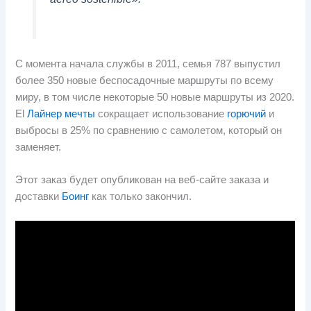
С момента начала службы в 2011, семья 787 выпустил
более 350 новые беспосадочные маршруты по всему
миру, в том числе некоторые 50 новые маршруты из 2020.
El
Лайнер мечты
сокращает использование
горючий
и
выбросы в 25% по сравнению с самолетом, который он
заменяет.
Этот заказ будет опубликован на веб-сайте заказа и
доставки
Боинг
как только закончил.