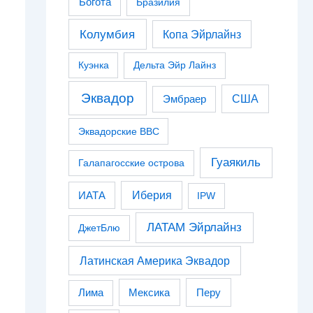
Богота
Бразилия
Колумбия
Копа Эйрлайнз
Куэнка
Дельта Эйр Лайнз
Эквадор
США
Эмбраер
Эквадорские ВВС
Гуаякиль
Галапагосские острова
Иберия
ИАТА
IPW
ЛАТАМ Эйрлайнз
ДжетБлю
Латинская Америка Эквадор
Перу
Лима
Мексика