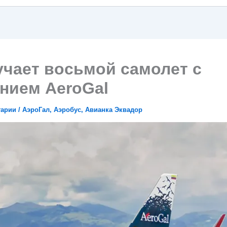
учает восьмой самолет с
нием AeroGal
тарии
/
АэроГал
,
Аэробус
,
Авианка Эквадор