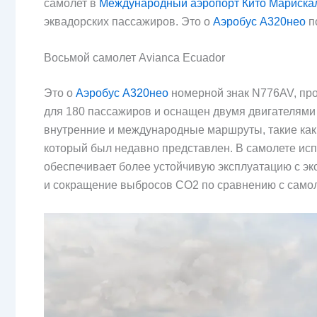
самолет в
Международный аэропорт Кито Мариска
эквадорских пассажиров. Это о
Аэробус А320нео
п
Восьмой самолет Avianca Ecuador
Это о
Аэробус А320нео
номерной знак N776AV, прот
для 180 пассажиров и оснащен двумя двигателями 
внутренние и международные маршруты, такие ка
который был недавно представлен. В самолете ис
обеспечивает более устойчивую эксплуатацию с эк
и сокращение выбросов CO2 по сравнению с сам