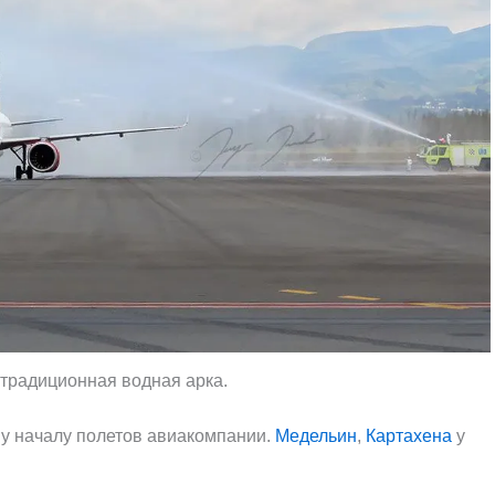
 традиционная водная арка.
му началу полетов авиакомпании.
Медельин
,
Картахена
у