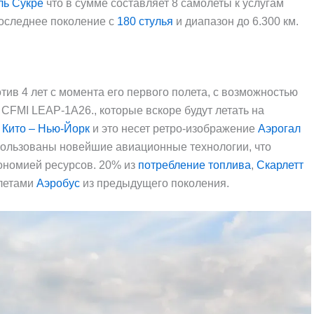
ль Сукре
что в сумме составляет 8 самолеты к услугам
оследнее поколение с
180 стулья
и диапазон до 6.300 км.
ив 4 лет с момента его первого полета, с возможностью
CFMI LEAP-1A26., которые вскоре будут летать на
к
Кито – Нью-Йорк
и это несет ретро-изображение
Аэрогал
пользованы новейшие авиационные технологии, что
ономией ресурсов. 20% из
потребление топлива
,
Скарлетт
олетами
Аэробус
из предыдущего поколения.