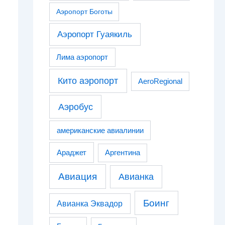
Аэропорт Боготы
Аэропорт Гуаякиль
Лима аэропорт
Кито аэропорт
AeroRegional
Аэробус
американские авиалинии
Араджет
Аргентина
Авиация
Авианка
Боинг
Авианка Эквадор