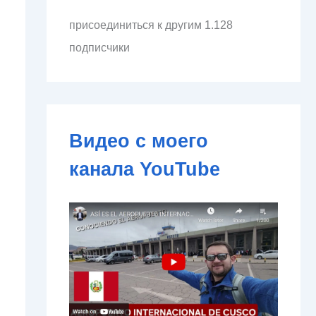
л
присоединиться к другим 1.128
е
к
подписчики
т
р
о
н
н
о
Видео с моего
й
п
канала YouTube
о
ч
т
ы