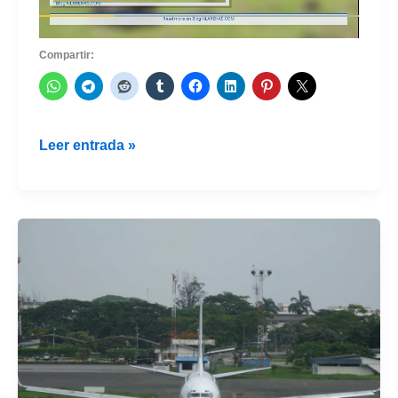
Compartir:
¿Qué
Leer entrada »
es
una
aerolínea
de
bandera?