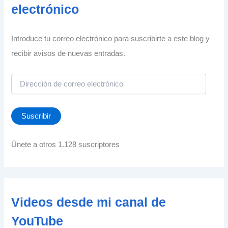
electrónico
Introduce tu correo electrónico para suscribirte a este blog y
recibir avisos de nuevas entradas.
D
i
r
e
Suscribir
c
c
i
Únete a otros 1.128 suscriptores
ó
n
d
e
c
Videos desde mi canal de
o
r
YouTube
r