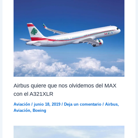
Airbus quiere que nos olvidemos del MAX
con el A321XLR
Aviación
/
junio 18, 2019
/
Deja un comentario
/
Airbus
,
Aviación
,
Boeing