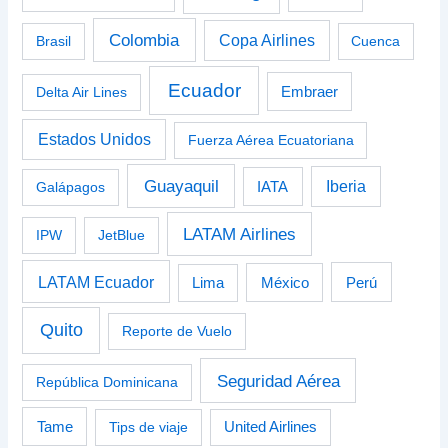
Colombia
Copa Airlines
Brasil
Cuenca
Ecuador
Delta Air Lines
Embraer
Estados Unidos
Fuerza Aérea Ecuatoriana
Guayaquil
Iberia
Galápagos
IATA
LATAM Airlines
IPW
JetBlue
LATAM Ecuador
Perú
Lima
México
Quito
Reporte de Vuelo
Seguridad Aérea
República Dominicana
Tame
Tips de viaje
United Airlines