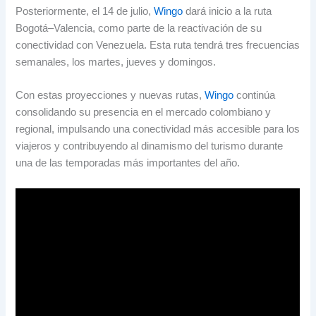
Posteriormente, el 14 de julio,
Wingo
dará inicio a la ruta
Bogotá–Valencia, como parte de la reactivación de su
conectividad con Venezuela. Esta ruta tendrá tres frecuencias
semanales, los martes, jueves y domingos.
Con estas proyecciones y nuevas rutas,
Wingo
continúa
consolidando su presencia en el mercado colombiano y
regional, impulsando una conectividad más accesible para los
viajeros y contribuyendo al dinamismo del turismo durante
una de las temporadas más importantes del año.