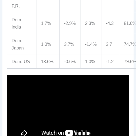
P.R.
Dom.
1.7%
-2.9%
2.3%
-4.3
81.6
India
Dom.
1.0%
3.7%
-1.4%
3.7
74.7
Japan
Dom. US
13.6%
-0.6%
1.0%
-1.2
79.6