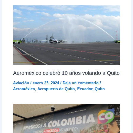
Aeroméxico celebró 10 años volando a Quito
Aviación
/
enero 23, 2024
/
Deja un comentario
/
Aeroméxico
,
Aeropuerto de Quito
,
Ecuador
,
Quito