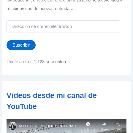
recibir avisos de nuevas entradas.
D
i
r
e
Suscribir
c
c
i
Únete a otros 1.128 suscriptores
ó
n
d
e
c
Videos desde mi canal de
o
r
YouTube
r
e
o
e
l