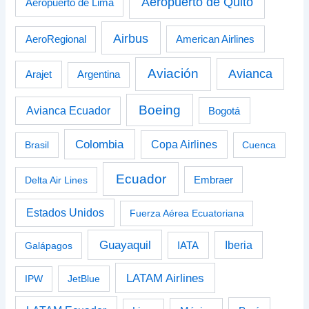
Aeropuerto de Quito
Aeropuerto de Lima
Airbus
American Airlines
AeroRegional
Aviación
Avianca
Arajet
Argentina
Boeing
Avianca Ecuador
Bogotá
Colombia
Copa Airlines
Brasil
Cuenca
Ecuador
Delta Air Lines
Embraer
Estados Unidos
Fuerza Aérea Ecuatoriana
Guayaquil
Iberia
Galápagos
IATA
LATAM Airlines
IPW
JetBlue