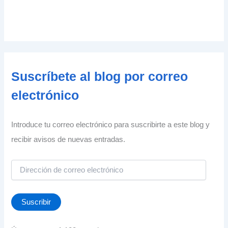
Suscríbete al blog por correo
electrónico
Introduce tu correo electrónico para suscribirte a este blog y
recibir avisos de nuevas entradas.
D
i
r
e
Suscribir
c
c
i