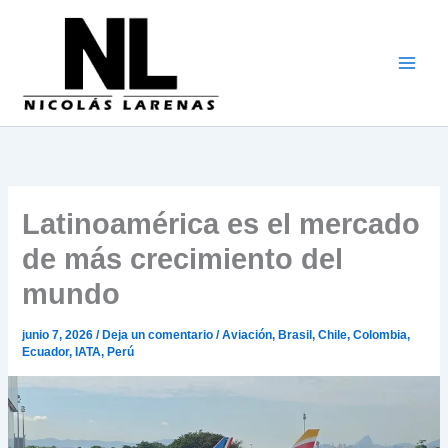
Ir
al
contenido
Latinoamérica es el mercado
de más crecimiento del
mundo
junio 7, 2026
/
Deja un comentario
/
Aviación
,
Brasil
,
Chile
,
Colombia
,
Ecuador
,
IATA
,
Perú