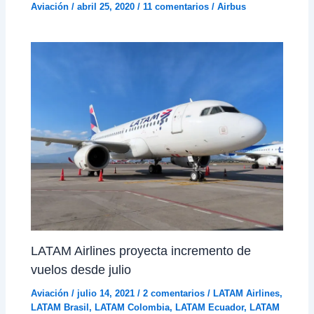
Aviación
/
abril 25, 2020
/
11 comentarios
/
Airbus
LATAM Airlines proyecta incremento de
vuelos desde julio
Aviación
/
julio 14, 2021
/
2 comentarios
/
LATAM Airlines
,
LATAM Brasil
,
LATAM Colombia
,
LATAM Ecuador
,
LATAM