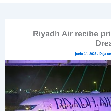
Riyadh Air recibe pr
Dre
junio 14, 2026
/
Deja u