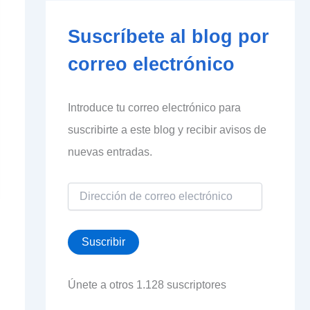
Suscríbete al blog por
correo electrónico
Introduce tu correo electrónico para
suscribirte a este blog y recibir avisos de
nuevas entradas.
D
i
r
e
Suscribir
c
c
i
Únete a otros 1.128 suscriptores
ó
n