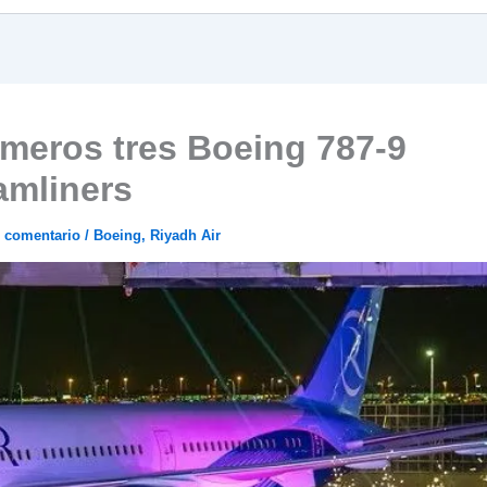
imeros tres Boeing 787-9
amliners
n comentario
/
Boeing
,
Riyadh Air