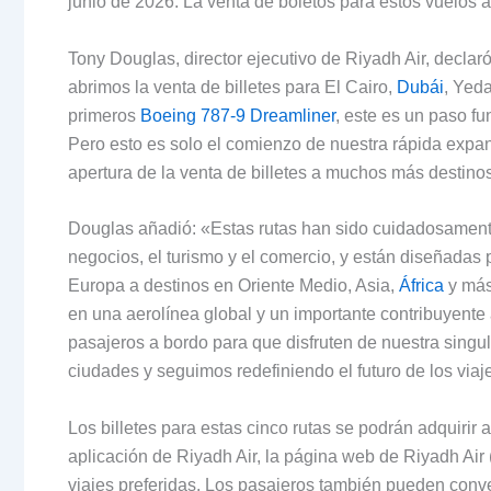
junio de 2026. La venta de boletos para estos vuelos a 
Tony Douglas, director ejecutivo de Riyadh Air, declar
abrimos la venta de billetes para El Cairo,
Dubái
, Yed
primeros
Boeing 787-9 Dreamliner
, este es un paso f
Pero esto es solo el comienzo de nuestra rápida exp
apertura de la venta de billetes a muchos más destino
Douglas añadió: «Estas rutas han sido cuidadosament
negocios, el turismo y el comercio, y están diseñadas pa
Europa a destinos en Oriente Medio, Asia,
África
y más
en una aerolínea global y un importante contribuyente
pasajeros a bordo para que disfruten de nuestra singu
ciudades y seguimos redefiniendo el futuro de los viaj
Los billetes para estas cinco rutas se podrán adquirir a
aplicación de Riyadh Air, la página web de Riyadh Air
viajes preferidas. Los pasajeros también pueden con