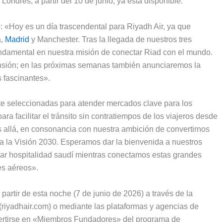
Londres, a partir del 10 de junio, ya está disponible.
ó: «Hoy es un día trascendental para Riyadh Air, ya que
a,
Madrid
y Manchester. Tras la llegada de nuestros tres
undamental en nuestra misión de conectar Riad con el mundo.
ansión; en las próximas semanas también anunciaremos la
s fascinantes».
e seleccionadas para atender mercados clave para los
ra facilitar el tránsito sin contratiempos de los viajeros desde
 allá, en consonancia con nuestra ambición de convertirnos
 a la Visión 2030. Esperamos dar la bienvenida a nuestros
lar hospitalidad saudí mientras conectamos estas grandes
es aéreos».
 partir de esta noche (7 de junio de 2026) a través de la
 (riyadhair.com) o mediante las plataformas y agencias de
vertirse en «Miembros Fundadores» del programa de