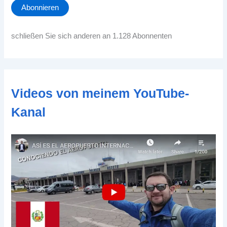
a
Abonnieren
i
l
-
schließen Sie sich anderen an 1.128 Abonnenten
A
d
d
r
e
Videos von meinem YouTube-
s
s
Kanal
e