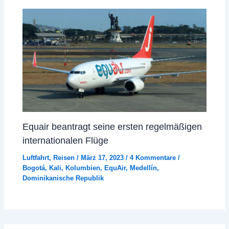
Equair beantragt seine ersten regelmäßigen
internationalen Flüge
Luftfahrt
,
Reisen
/
März 17, 2023
/
4 Kommentare
/
Bogotá
,
Kali
,
Kolumbien
,
EquAir
,
Medellín
,
Dominikanische Republik