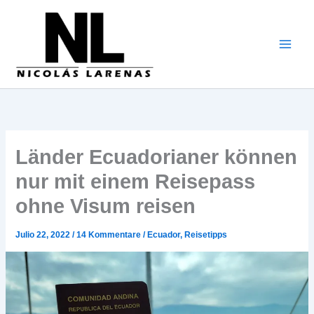
Zum
Inhalt
gehen
Länder Ecuadorianer können
nur mit einem Reisepass
ohne Visum reisen
Julio 22, 2022
/
14 Kommentare
/
Ecuador
,
Reisetipps