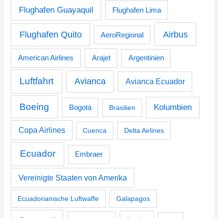
Flughafen Guayaquil
Flughafen Lima
Airbus
Flughafen Quito
AeroRegional
American Airlines
Arajet
Argentinien
Luftfahrt
Avianca
Avianca Ecuador
Boeing
Kolumbien
Bogotá
Brasilien
Copa Airlines
Cuenca
Delta Airlines
Ecuador
Embraer
Vereinigte Staaten von Amerika
Ecuadorianische Luftwaffe
Galapagos