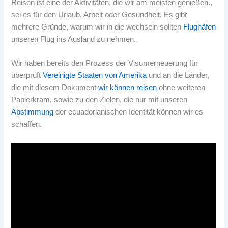
Reisen ist eine der Aktivitäten, die wir am meisten genießen.,
sei es für den Urlaub, Arbeit oder Gesundheit, Es gibt
mehrere Gründe, warum wir in die wechseln sollten
Flughäfen
unseren Flug ins Ausland zu nehmen.
Wir haben bereits den Prozess der Visumerneuerung für
überprüft
Vereinigte Staaten von Amerika
und an die Länder,
die mit diesem Dokument
wir können reisen
ohne weiteren
Papierkram, sowie zu den Zielen, die nur mit unseren
Abstimmung
der ecuadorianischen Identität können wir es
schaffen.