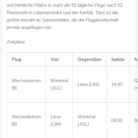
wöchentliche Plätze in mehr als 55 tägliche Flüge nach 52
Reiseziele in Lateinamerika und der Karibik, Dies ist die
größte Anzahl an Sonnenzielen, die die Fluggesellschaft
jemals angeflogen hat.
Zeitpläne
Flug
Von
Gegenüber
Salida
A
Wechselstrom
Montréal
0
Lima (LIM)
18:00
88
(JUL)
(
Wechselstrom
Lima
Montréal
08:00
1
89
(LIM)
(JUL)