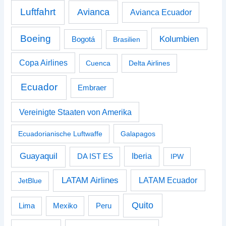
Luftfahrt
Avianca
Avianca Ecuador
Boeing
Kolumbien
Bogotá
Brasilien
Copa Airlines
Cuenca
Delta Airlines
Ecuador
Embraer
Vereinigte Staaten von Amerika
Ecuadorianische Luftwaffe
Galapagos
Guayaquil
Iberia
DA IST ES
IPW
LATAM Airlines
LATAM Ecuador
JetBlue
Quito
Peru
Lima
Mexiko