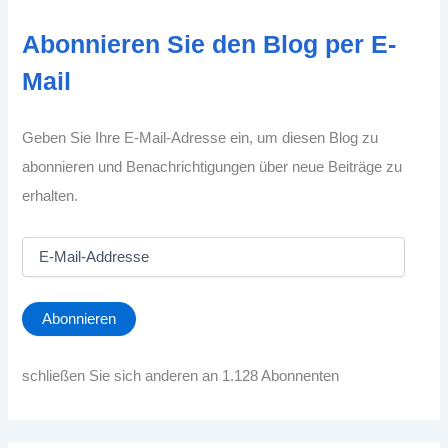
Abonnieren Sie den Blog per E-
Mail
Geben Sie Ihre E-Mail-Adresse ein, um diesen Blog zu
abonnieren und Benachrichtigungen über neue Beiträge zu
erhalten.
E
-
M
a
Abonnieren
i
l
-
schließen Sie sich anderen an 1.128 Abonnenten
A
d
d
r