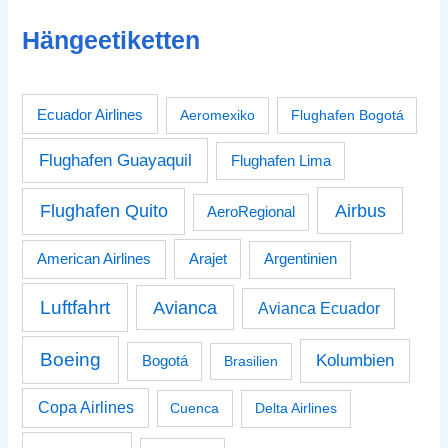
Hängeetiketten
Ecuador Airlines
Aeromexiko
Flughafen Bogotá
Flughafen Guayaquil
Flughafen Lima
Airbus
Flughafen Quito
AeroRegional
American Airlines
Arajet
Argentinien
Luftfahrt
Avianca
Avianca Ecuador
Boeing
Kolumbien
Bogotá
Brasilien
Copa Airlines
Cuenca
Delta Airlines