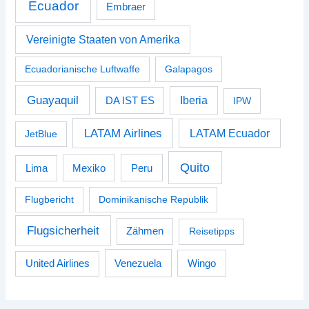
Ecuador
Embraer
Vereinigte Staaten von Amerika
Ecuadorianische Luftwaffe
Galapagos
Guayaquil
Iberia
DA IST ES
IPW
LATAM Airlines
LATAM Ecuador
JetBlue
Quito
Peru
Lima
Mexiko
Flugbericht
Dominikanische Republik
Flugsicherheit
Zähmen
Reisetipps
Venezuela
Wingo
United Airlines