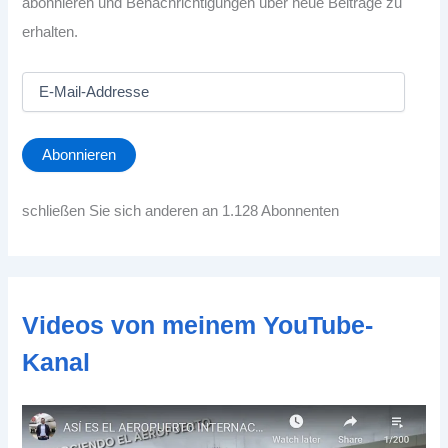
abonnieren und Benachrichtigungen über neue Beiträge zu
erhalten.
E
-
M
a
Abonnieren
i
l
-
schließen Sie sich anderen an 1.128 Abonnenten
A
d
d
r
e
Videos von meinem YouTube-
s
s
Kanal
e